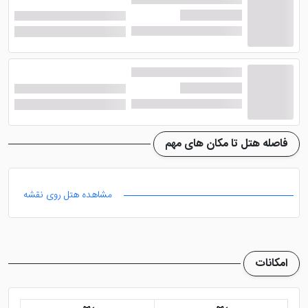
سنتر دبی
در این هتل چهار ستاره، امکاناتی بسیار مجهز و کامل ایجاد
شده تا گردشگران بتوانند با خیالی راحت، در آن اقامت داشته
باشند. در واقع می توان گفت هتل دارای تمامی امکانات
ویژه، اعم از رفاهی و تفریحی در فضای خود است؛ به گونه ای
که نیاز به خارج شدن از هتل را برای مهمانان به حداقل می
فاصله هتل تا مکان های مهم
رساند. در ادامه به معرفی امکانات این هتل می پردازیم.
مشاهده هتل روی نقشه
رستوران
هتل نووتل دیره سیتی سنتر دبی
در رستوران طلای خود
امکانات
انواع غذاهای مدیترانه ای را طبخ می کنند. سرآشپز های
مجرب هتل جدا از غذاهای مدیترانه ای، غذاهای مکزیکی و