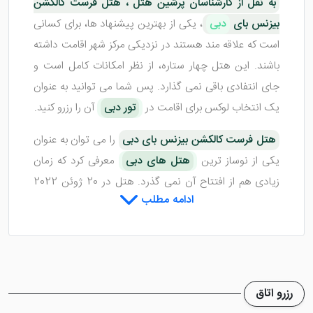
به نقل از کارشناسان پرشین هتل ، هتل فرست کالکشن
بیزنس بای
دبی
، یکی از بهترین پیشنهاد ها، برای کسانی
است که علاقه مند هستند در نزدیکی مرکز شهر اقامت داشته
باشند. این هتل چهار ستاره، از نظر امکانات کامل است و
جای انتفادی باقی نمی گذارد. پس شما می توانید به عنوان
یک انتخاب لوکس برای اقامت در
تور دبی
آن را رزرو کنید.
هتل فرست کالکشن بیزنس بای دبی
را می توان به عنوان
یکی از نوساز ترین
هتل های دبی
معرفی کرد که زمان
زیادی هم از افتتاح آن نمی گذرد. هتل در 20 ژوئن 2022
ادامه مطلب
احداث گردیده و از همین ابتدای کار، سعی دارد تا با شروع
عالی، جایگاه خود را بین هتل های دبی محکم کند. در ادامه
مطلب به طور کامل به معرفی این هتل می پردازیم.
رزرو اتاق
اتاق های هتل فرست کالکشن