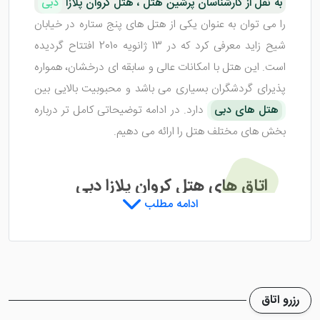
به نقل از کارشناسان پرشین هتل ، هتل کروان پلازا
دبی
را می توان به عنوان یکی از هتل های پنج ستاره در خیابان
شیح زاید معرفی کرد که در 13 ژانویه 2010 افتتاح گردیده
است. این هتل با امکانات عالی و سابقه ای درخشان، همواره
پذیرای گردشگران بسیاری می باشد و محبوبیت بالایی بین
هتل های دبی
دارد. در ادامه توضیحاتی کامل تر درباره
بخش های مختلف هتل را ارائه می دهیم.
اتاق های هتل کروان پلازا دبی
ادامه مطلب
اتاق های هتل کروان پلازا دبی
، با فضایی بزرگ و مجهز،
پذیرای گردشگران در
تور دبی
می باشد. کف این اتاق ها از
جنس چوبی صیقلی هستند که علاوه بر زیبایی، اقامت را هم
رزرو اتاق
راحت تر می کنند. تم رنگ بندی اتاق های هتل، زرد است.