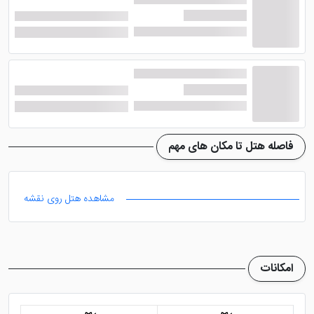
امکانات هتل کروان پلازا دبی
اگر دنبال اقامتی لوکس در تور دبی هستید، رزرو این هتل
انتخابی درست برای شما است. چرا که
امکانات هتل کروان
پلازا دبی
بسیار کامل و عالی در نظر گرفته شده اند می
فاصله هتل تا مکان های مهم
توانند حتی شما را بی نیاز از خارج شدن از هتل کند. حال در
ادامه مطلب به معرفی کامل مهم ترین امکانات هتل می
پردازیم. البته پیشنهاد ما به شما این است که پس از مطالعه
مشاهده هتل روی نقشه
امکانات هتل، آن را با هتلی هم لِول خود مانند
هتل گرند
حیات
،
هتل هیلتون الحبتور سیتی دبی
مقایسه کنید.
اینگونه اطمینان بیشتری را از رزرو خود خواهید داشت.
امکانات
به عنوان مثال از جمله امکانات مهم
Crowne Plaza
Dubai Hotel
، می توان به سالن همایش با پیشرفته ترین