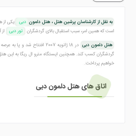
به نقل از کارشناسان پرشین هتل ، هتل دلمون
دبی
است که همین امر، سبب استقبال بالای گردشگران
تور دبی
از 
هتل دلمون دبی
در 18 ژانویه 2007 افتتاح شد و پا به عرصه رقابت بین دیگر
گردشگران کسب کند. همچنین ایستگاه مترو ال ریگا به این هتل 
خواهیم پرداخت.
اتاق های هتل دلمون دبی
این هتل چهار ستاره، دارای اتاق هایی زیبا با طراحی خاص می باشد ک
به میهمانان هدیه می دهند. رنگ داخل اتاق ها گرم بوده و هار
مطبوع و زیبا در مقابل شما خواهد بود.