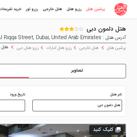
پرشین هتل
رزرو هتل
هتل خارجی
رزرو تور
خرید تفریحات
هتل دلمون دبی
آدرس هتل : Al Riqqa Street, Dubai, United Arab Emirates
هتل د
پرشین هتل
هتل خارجی
رزرو هتل امارات
رزرو هتل دبی
تصاویر
نام هتل
تاریخ ورود
کلیک کنید