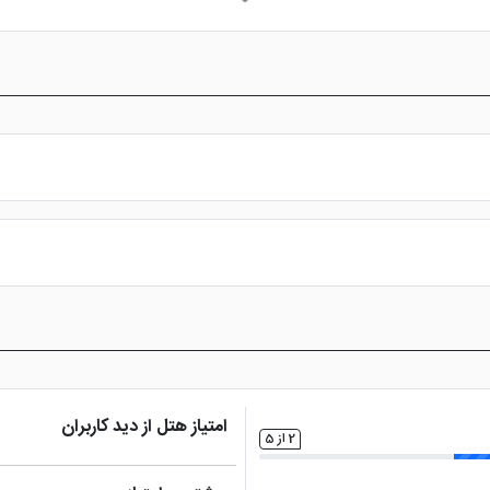
ل با ارائه خدماتی نظیر پشتیبانی 24 ساعته، نظر سنجی های مداوم در سفر، ثبت نظرات حقیقی میهمانان
ی)
د ، تهران و کیش، به صورت حضوری پاسخگوی کاربران خواهد بود.علاوه بر ا
امکانات بازی کودکان
سالن بدنسازی
س از پرداخت در درگاه بانکی، رزرو آنلاین خود را نهایی و واچر هتل را دریافت ن
امتیاز هتل از دید کاربران
2 از 5