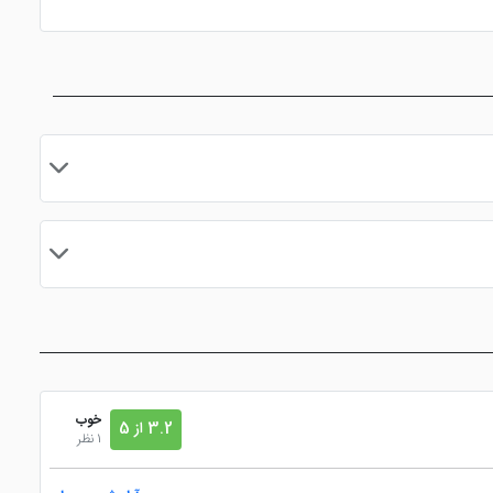
، امتیاز ویژه در باشگاه مشتریان، تخفیف های واقعی و ... همراه کاربران سایت خود
ین میتوانید با
رزرو تور
وهتل دبی خدمات دیگری نیز دریافت
دستگاه ATM
نزدیک به فرودگاه
مایید.
خوب
3.2 از 5
1 نظر