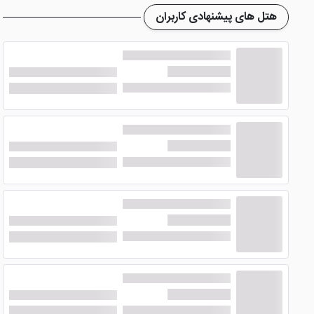
هتل دلمون دبی
تمام اتاق های خود را مجهز به مینی بار، یخچ
هتل های پیشنهادی کاربران
تهویه مطبوع، تلویزیون صفحه تخت با کانال های ماهواره ای و ..
امکانات هتل 3 ستاره دلمون دبی
hotel dubi delmon، اگرچه یک هتل سه ستاره ا
انتخاب این هتل، در واقع با هزینه کمتر، اقامتی لوکس را تجربه می
رستوران
هتل مذکور در رستوران اصلی خود متنوع ترین غذاهای بین المللی 
ساعات پایانی شب مشغول تفریح و سرگرمی شوند. کیفیت این رس
استخر و سالن بدنسازی