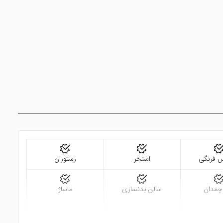
هتل دارای یک مجموعه آبگرم برگرفته از استخر روباز، سونای بخار، سونای خشک، جکوزی، سالن ماساژ و ... می باشد. دور تا دور استخر این هتل نیز صندلی های آفتابگیر جهت جذب ویتامین D بدن و برنزه
ه مند شوید.
خدمات و امکانات دیگری همچون لاندری، روم سرویس به صورت رایگان، خدمات ترانسفر فرودگاهی مشمول هزینه، پذیرش 24 ساعته، اتاق چمدان، خدمات مناسب
خود را سپری نمایید.
 فرنگی
استخر
رستوران
 چمدان
سالن بدنسازی
ماساژ
هتل براق بای جمز استون دبی در فاصله 6 کیلومتری از مسجد جامع دبی قرار دارد. مال سیتی والک دبی نیز در 5 کیلومتری این هتل واقع شده است. نزدیک ترین فرودگاه دبی به این هتل، بیش از 5 کیلومتر