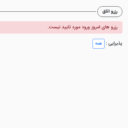
لویزیون صفحه تخت، تراس با چشم اندازی زیبا و ... اشاره کرد. ممکن است ف
رزرو اتاق
. این دو هتل از نظر رنگ بندی اتاق ها کاملا متضاد یکدیگر هستند.
رزرو های امروز ورود مورد تایید نیست.
پذیرایی :
همه
سبت بسیاری از هتل های سه ستاره این شهر مانند
هتل رز ریحان بای روتانا
ان هستند. ضمن اینکه با وجود امکانات تفریحی موجود در هتل براق بای جمز اس
 را به صورت بوفه سرو می کند. در وعده های نهار و شام نیز غذا به صورت سلف
سی می باشد که همین امر ارزش غذایی را بالا می برد. آشپزها و پرسنل رستوان