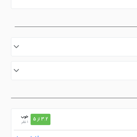
تلویزیون ال سی دی
، امتیاز ویژه در باشگاه مشتریان، تخفیف های واقعی و ... همراه کاربران سایت خود
ین میتوانید با
رزرو تور
وهتل دبی خدمات دیگری نیز دریافت
مایید.
خوب
3.2 از 5
1 نظر