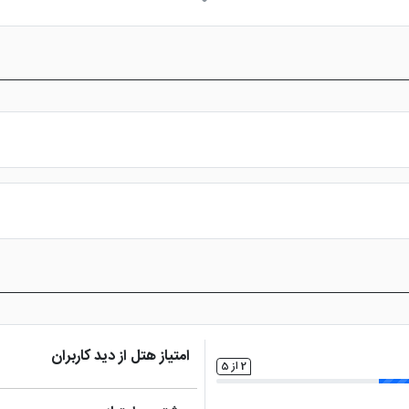
ضه می کند؟
ل با ارائه خدماتی نظیر پشتیبانی 24 ساعته، نظر سنجی های مداوم در سفر، ثبت نظرات حقیقی میهمانان
د ، تهران و کیش، به صورت حضوری پاسخگوی کاربران خواهد بود.علاوه بر ا
س از پرداخت در درگاه بانکی، رزرو آنلاین خود را نهایی و واچر هتل را دریافت ن
امتیاز هتل از دید کاربران
2 از 5