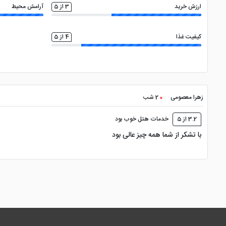
ارزش خرید
3 از 5
آرامش محیط
کیفیت غذا
4 از 5
زهرا معصومی
2 شب
3.2 از 5
خدمات هتل خوب بود
با تشکر از شما همه چیز عالی بود