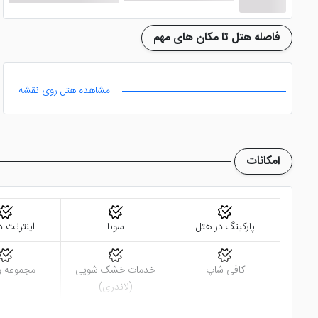
استخر و سالن بدنسازی
فاصله هتل تا مکان های مهم
مشاهده هتل روی نقشه
کردن تعبیه شده است. همچنین شما می توانید در صورت نیاز از س
دیگر امکانات
امکانات
در
هتل براق بای جمز استون دبی
معلولین، پارکینگ، لاندری، تاکسی سرویس، مجموعه ورزشی و ....
پارکینگ در هتل
سونا
اینترنت د
مکان های نزدیک به هتل
کافی شاپ
خدمات خشک شویی
مجموعه و
(لاندری)