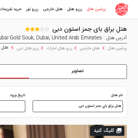
پرشین هتل
رزرو هتل
هتل خارجی
رزرو تور
خرید تفریحات
هتل براق بای جمز استون دبی
آدرس هتل : 5Old Baladiya St - Dubai Gold Souk, Dubai, United Arab Emirates
هتل ب
پرشین هتل
هتل خارجی
رزرو هتل امارات
رزرو هتل دبی
تصاویر
نام هتل
تاریخ ورود
کلیک کنید