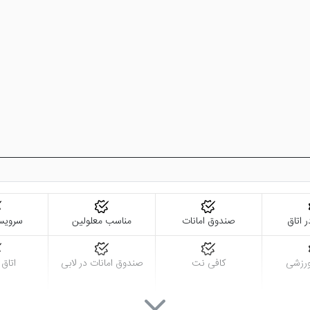
الن بدنسازی هتل با پیشرفته ترین وسایل بدنسازی و مربیانی حرفه ای، بهر
 تعبیه شده است. با وجود این امکانات شما می توانید با خیالی راحت اقامت 
ر اتاق
صندوق امانات
مناسب معلولین
سرویس
رزشی
کافی نت
صندوق امانات در لابی
اتاق