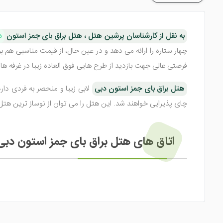
به نقل از کارشناسان پرشین هتل ، هتل براق بای جمز استون
د
چهار ستاره را ارائه می دهد و در عین حال، از قیمت مناسبی هم
فرصتی عالی جهت بازدید از طرح هایی فوق العاده زیبا در غرفه ها 
هتل براق بای جمز استون دبی
لابی زیبا و منحصر به فردی دار
چای پذیرایی خواهند شد. این هتل را می توان از نوساز ترین هتل های سه ستاره دبی دانست؛ چرا که در 12 ژانویه 2019 افتت
اتاق های هتل براق بای جمز استون دبی
این هتل دارای اتاق هایی زیبا و مناسب می باشد که با دیزاین 
باشد و می تواند استراحتی آرامش بخش را برای شما فراهم کند.
el dubai buraq-by-gemstones