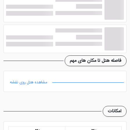
خواهد کرد. رنگ خاکی و پارچه های مجلل به کار رفته در
پرده ها و مبل ها سبب شده، هارمونی رنگ خوبی در اتاق
ایجاد شود.
از جمله امکاناتی که در اتاق های
Asiana Hotel Dubai
وجود دارد می توان به سیستم تهویه مطبوع، سرویس
فرنگی مجزا، مینی بار، تلویزیو ال ای دی، حمام های
اختصاصی مدرن و ... اشاره نمود. با وجود این امکانات شما
فاصله هتل تا مکان های مهم
می توانید در نهایت آرامش و رفاه اقامت خود را سپری
نمایید.
مشاهده هتل روی نقشه
امکانات هتل آسیانا دبی
امکانات
هتل مذکور مانند دیگر همتایان 5 ستاره خود از امکاناتی
بهره مند است که توقع هر نوع میهمان را برآورده می کند. در