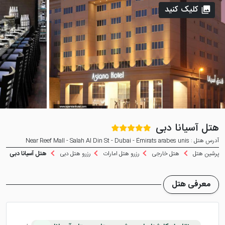
کلیک کنید
هتل آسیانا دبی
آدرس هتل : Near Reef Mall - Salah Al Din St - Dubai - Émirats arabes unis
پرشین هتل
هتل خارجی
رزرو هتل امارات
رزرو هتل دبی
هتل آسیانا دبی
معرفی هتل