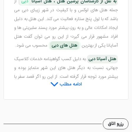
به نقل از کارشناسان پرشین هتل ، هتل آسیانا
دبی
از
جمله هتل های لوکس و با کیفیت در شهر زیبای دبی می
باشد که با لِول پنج ستاره فعالیت می کند. این هتل به دلیل
ایجاد امکانات عالی و به روز، بیشتر مورد پسند سلبریتی ها و
افراد مشهور قرار می گیرد؛ از این رو می توان گفت هتل
آسایانا یکی از بهترین
هتل های دبی
محسوب می شود.
هتل آسیانا دبی
به دلیل کسب گواهینامه خدمات کلاسیک
جهانی، نسبت به دیگر هتل های این شهر متمایز بوده و
بیشتر مورد توجه قرار گرفته است. از این رو اگر قصد سفر با
ادامه مطلب
تور دبی
به صورت لوکس را دارید، ما این هتل را به شما
پیشنهاد می کنیم. بی شک یکی از بهترین هتل هایی که می
توانید در شهر دبی مورد انتخاب قرار دهید، این هتل می
باشد.
رزرو اتاق
Asiana Hotel Dubai
همانطور که از نامش پیدا است،