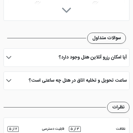
سرویس ایرانی
پارکینگ در هتل
اتاق چمدان
دید شهر
سوالات متداول
خدمات خشک شویی (لاندری)
آیا امکان رزرو آنلاین هتل وجود دارد؟
بله، با انتخاب تاریخ ورود و خروج، نوع اتاق و تعداد نفرات می توانید
پس از پرداخت در درگاه بانکی، رزرو آنلاین خود را نهایی و واچر هتل را
ساعت تحویل و تخلیه اتاق در هتل چه ساعتی است؟
دریافت نمایید.
ساعت تحویل اتاق ساعت 2 بعد از ظهر و ساعت تخلیه اتاق 12 ظهر
می باشد
نظرات
نظافت
3 از 5
قابلیت دسترسی
2 از 5