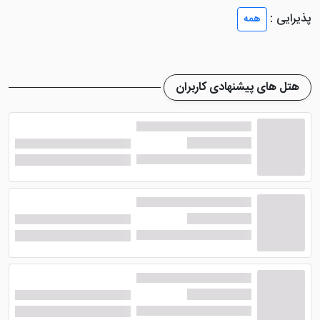
هتل آپارتمان رز تهران و اتاق‌های دل‌باز:
پذیرایی :
همه
هتل آپارتمان رز تهران تمامی اتاق‌های خود را با کاغذدیواری
و کف‌پوش سرامیک طراحی کرده است. نظافت و پاکیزگی
اتاق‌ها به‌گونه‌ای هست که میهمانان در طول اقامت مشکلی
هتل های پیشنهادی کاربران
ازاین‌جهت نداشته باشد. مبلمان و تخت‌های هتل اندکی
قدیمی هستند که به همین دلیل این هتل جزء یکی از
هتل‌های مقرون‌به‌صرفه منطقه مفتح می‌باشد.
دسترسی هتل آپارتمان رز تهران:
هتل آپارتمان رز تهران به دلیل قرار داشتن در خیابان پرتردد
و شلوغ دسترسی خوبی به وسایل نقلیه‌ی عمومی، مرکز
دانشگاه‌ها، بیمارستان‌ها و مهم‌تر از همه به خیابان باشکوه و
دل‌چسب ولیعصر دارد. موقعیت مکانی خوب هتل سبب
شده تا برخی از مسافران به همین دلیل نسبت به
رزرو
هتل
رز تهران اقدام کنند.