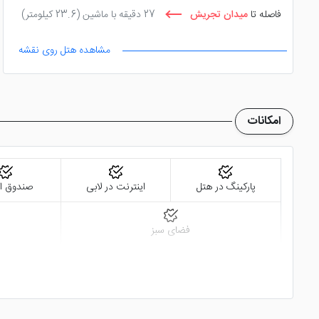
فاصله تا
میدان تجریش
27 دقیقه با ماشین
(23.6 کیلومتر)
مشاهده هتل روی نقشه
امکانات
پارکینگ در هتل
اینترنت در لابی
صندوق ام
فضای سبز