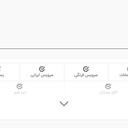
انات
سرویس فرنگی
سرویس ایرانی
رست
اتاق چمدان
دید شهر