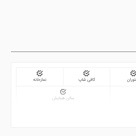
وران
کافی شاپ
نمازخانه
سالن همایش