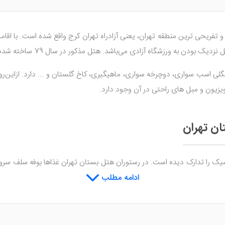
فریحی ‌ترین منطقه تهران، یعنی آزادراه تهران کرج واقع شده است. با اقا
آزادی می‌باشد. هتل مذکور در سال 79 ساخته شده و در سال 95 بازسازی کامل شده است.
نگلی اسب سواری، دوچرخه سواری، ماهیگیری، کاخ گلستان و ... دارد. ازاین‌رو
لویزیون و مبل ‌های راحتی در آن وجود دارد.
ان تهران
را تدارک دیده است. در رستوران هتل بستان تهران غذاها بوفه سلف سرویس
 صبحانه هتل بستان تهران هم با متنوع‌ترین صبحانه‌های سرد و گرم پذیرای م
ادامه مطلب
د که با سبکی مدرن طراحی شده‌ اند. تمامی اتاق ‌های هتل با امکانات مطلوبی شامل: یخ