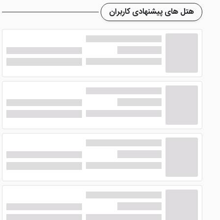
هتل های پیشنهادی کاربران
هتل قیمت مناسب بستان تهران
کافی شاپ خود را در طبقه زی
دسر های لذیذ، مکانی محبوب در میان میهمانان است. عکسهای هتل 
دیگر خدمات هتل بستان تهران
هتل بستان تهران دارای خدمات دیگری نظیر سالن ورزشی، سونا، جک
واحد اقامتی بهره‌مند شوند. جهت
رزرو هتل
تهران،
هتل رودکی