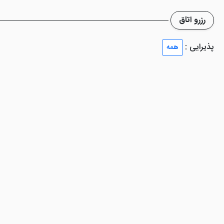
رین هتل قرار داده تا مکانی دنج و آرامش بخش شود. کافی شاپ هتل با پخش
رزرو اتاق
بستان تهران را برای شما گردآوری کرده‌ایم تا شناخت بهتری از این هتل پی
پذیرایی :
همه
وزی، اتاق چمدان، بلمن، و ... است. لازم به ذکر است میهمانان مقیم و غیر م
 تهران
یا
هتل بولوار تهران
با شماره تلفن 02143000020 و 09198906504 تماس حاصل فرمایید.