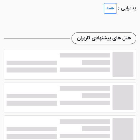
این
هتل به دلیل بروزرسانی نشدن مبلمان و چیدمان کمی
پذیرایی :
همه
قدیمی به نظر رسند، اما امکانات مطلوبی را به مهمانان ارائه
می دهد که موجب شده رضایت آن ها از هر لحاظ تضمین
شود.
هتل های پیشنهادی کاربران
از جمله امکانات در اتاق های
هتل زیبای شیان تهران
می
توان به سیستم تهویه مطبوع، سیستم گرمایش و سرمایش،
تلویزیون، آشپزخانه، یخچال، حمام با تمامی ملزوامات
بهداشتی برای هر فرد مجزا، روم سرویس، تخت های
استاندارد، سرویس بهداشتی و.... اشاره کرد. همچنین نظافت
در این اتاق ها پس از خارج شدن هر مسافر، به طور کامل
صورت می گیرد که خیال شما را از این نظر نیز راحت خواهد
کرد.
آلاچیق هتل شیان تهران: