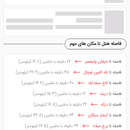
هتل سه ستاره شیان تهران
دارای آلاچیق با طراحی پلکانی
در محیط زیست می باشد که از بخش های لذت بخش برای
مهمانان در این هتل محسوب می شود.
هتل با ساخت این
آلاچیق باعث شده تا لیست هتل های خاص تهران بشمار
برود. آلاچیق هتل شیان تهران همچنین بسیار مناسب برای
فاصله هتل تا مکان های مهم
رفع خستگی و یا ضیافت های کوچک مانند قرار های
دوستانه می باشد.
فاصله تا
خیابان ولیعصر
17 دقیقه با ماشین
(12.8 کیلومتر)
فاصله تا
تله کابین توچال
48 دقیقه با ماشین
(22.2 کیلومتر)
رستوران هتل هتل شیان تهران،
فاصله تا
کاخ سعدآباد
20 دقیقه با ماشین
(14.2 کیلومتر)
صرف غذای مورد علاقه خود در داخل
فاصله تا
دربند
21 دقیقه با ماشین
(15.3 کیلومتر)
هتل
فاصله تا
درکه
22 دقیقه با ماشین
(17.8 کیلومتر)
فاصله تا
آبشار سنگان
64 دقیقه با ماشین
(42.8 کیلومتر)
رستوران
هتل دوست داشتنی شیان تهران
مکانی عالی
فاصله تا
برج میلاد
24 دقیقه با ماشین
(17.5 کیلومتر)