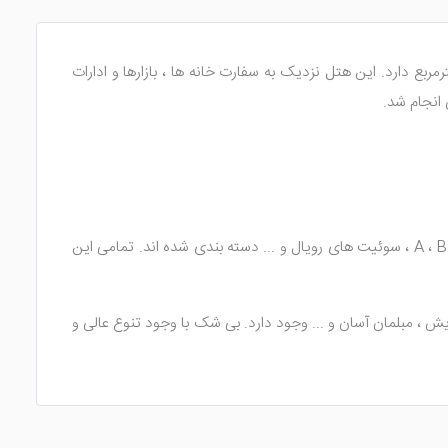
این هتل نزدیک به سفارت خانه ها ، بازارها و ادارات
در 6 طبقه ساختمانی بنا شده است که حدود 60 باب اتاق و واحد اقامتی را دارا می باشد. این اتاق ها به تیپ های A ، B ، C ، سوئیت های رویال و ... دسته بندی شده اند. تمامی این
 به همراه لوازم بهداشتی ، میز آرایش ، مبلمان آسان و ... وجود دارد. بی شک با وجود تنوع عالی و
ی باشند.