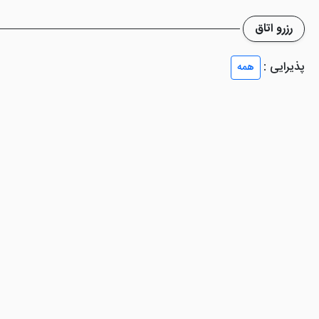
رزرو اتاق
ه است که نمای آن زیبایی منحصر به خود را دارا می باشد. رستوران هتل
دیامو
ز هتل برای شما وجود نخواهد داشت.
پذیرایی :
همه
ود که انواع صبحانه سرد و گرم را به میهنمان اعمال می کند.کافی شاپ این 
ش را سپری نمایند.
میز رزرو میز در کافی شاپ با تلفن هتل دیاموند تماس بگیر
ران
همین علت باعث شده این
هتل جهان تهران
و
هتل نیلو تهران
را مورد بررسی قرار دهید. همچنین م
امت را در کنار خانواده و دوستان خود تجربه کنید.