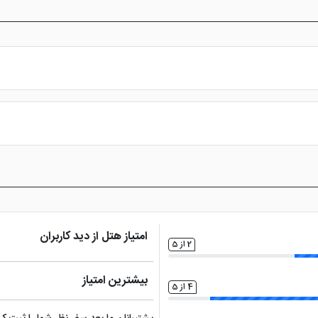
س از پرداخت در درگاه بانکی، رزرو آنلاین خود را نهایی و واچر هتل را دریافت ن
امتیاز هتل از دید کاربران
2 از 5
بیشترین امتیاز
4 از 5