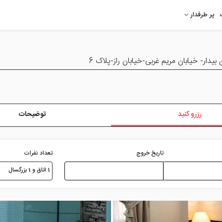
پر طرفدار
بيدار- خيابان مريم غربی-خيابان راز-پلاک 6
رزرو کنید
توضیحات
تعداد نفرات
تاریخ خروج
1 اتاق و 1 بزرگسال