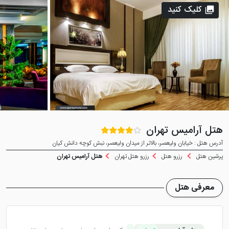
کلیک کنید
هتل آرامیس تهران
آدرس هتل : خيابان وليعصر، بالاتر از ميدان وليعصر، نبش کوچه دانش کيان
پرشین هتل
رزرو هتل
رزرو هتل تهران
هتل آرامیس تهران
معرفی هتل