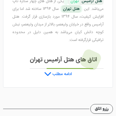
هتل آرامیس
تهران
یکی از هتل‌ های چهار ستاره تاپ
می‌باشد. این
هتل تهران
سال 1394 ساخته شد اما برای
افزایش کیفیت، سال 1394 مورد بازسازی قرار گرفت. هتل
آرامیس واقع در خیابان ولیعصر، بالاتر از میدان ولیعصر، نبش
کوچه دانش کیان می‌باشد به همین دلیل در محدوده
ترافیکی قرارگرفته است.
اتاق های هتل آرامیس تهران
ادامه مطلب
هتل آرامیس تهران
با ساختمانی 9 طبقه دارای 133 باب
واحد اقامتی است. هتل شامل اتاق ‌هایی نظیر دوتخته
استاندارد، سوئیت سه ‌نفره جونیور، دوتخته برای یک نفر می‌
باشد. تمامی اتاق‌ های هتل با دیزاین بسیار مدرن و لوکس
رزرو اتاق
چیده شده ‌اند. اتاق‌ ها به امکاناتی مانند دراور، لوازم