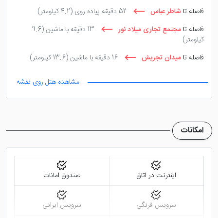
قرارهای کاری می‌باشد. هتل در کافی‌شاپ انواع نوشیدنی‌های
فاصله تا
شاطر عباس
52 دقیقه پیاده روی
(4.2 کیلومتر)
سرد و گرم، کیک‌ها، دسرها را در فضایی دنج و آرام سرو
فاصله تا
مجتمع تجاری میلاد نور
13 دقیقه با ماشین
(9.6
می‌کند.
کیلومتر)
فاصله تا
میدان تجریش
16 دقیقه با ماشین
(13.6 کیلومتر)
هتل آرامیس تهران به چه مکان
مشاهده هتل روی نقشه
‌هایی دسترسی دارد؟
با اقامت در هتل آرامیس تهران فاصله‌ ی خوبی تا مکان‌ هایی
امکانات
نظیر میدان ولیعصر، گمرک جمهوری اسلامی ایران، سازمان
تعزیرات حکومتی، بوستان بهجت ‌آباد، سینما آفریقا و ...
خواهید داشت.
هتل جهانگردی دیزین تهران
و
هتل
اینترنت در اتاق
صندوق امانات
پامچال تهران
گزینه های دیگر اقامت در شهر تهران
هستند.
سرویس فرنگی
سرویس ایرانی