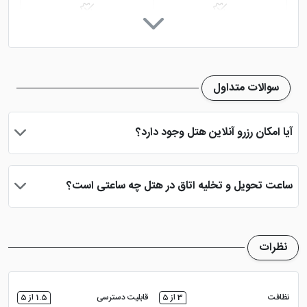
نویسنده :
پرشین هتل
رستوران
کافی شاپ
پارکینگ در هتل
اینترنت در لابی
سوالات متداول
خدمات خشک شویی (لاندری)
نمازخانه
آیا امکان رزرو آنلاین هتل وجود دارد؟
اتاق چمدان
دید شهر
بله، با انتخاب تاریخ ورود و خروج، نوع اتاق و تعداد نفرات می توانید
پس از پرداخت در درگاه بانکی، رزرو آنلاین خود را نهایی و واچر هتل را
ساعت تحویل و تخلیه اتاق در هتل چه ساعتی است؟
دریافت نمایید.
ساعت تحویل اتاق ساعت 2 بعد از ظهر و ساعت تخلیه اتاق 12 ظهر
می باشد
نظرات
نظافت
3 از 5
قابلیت دسترسی
1.5 از 5