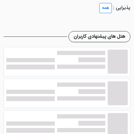
اتاق های هتل خواجو اصفهان
پذیرایی :
همه
این هتل اصفهان دارای 6 طبقه ساختمانی می باشند که 114
اتاق درون این طبقات پراکنده شده اند. تمامی اتاق های این
هتل های پیشنهادی کاربران
هتل بسیار تمیز هستند و به امکانات رفاهی بسیار خوبی
مجهز می باشند. از امکانات داخل اتاق ها می توان به
سرویس بهداشتی، حمام، تلفن، دمپایی و ... اشاره نمود.تمام
این اتاق ها به دلیل دیزاین شیک و تمیزی که دارند باعث
شده تا متناسب با سلیقه ی بیشتر گردشگران باشد.
اتاق دو تخته دابل( تخت دونفره استاندارد و تمیز، ظرفیت
یک نفر اضافه، نوردهی خوب و ...)، دو تخته تویین( دو
تخت یک نفره راحت، مبلمان شیک، صندوق امانات، سشوار،
سرویس فرنگی، چای ساز و ...) و اتاق های سه تخته( یک
تخت دابل و یک تخت سینگل، تلویزیون، یخچال، کمد