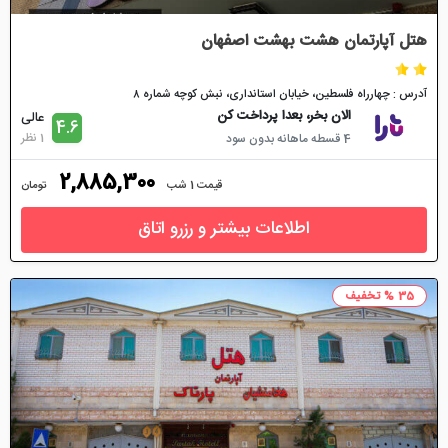
هتل آپارتمان هشت بهشت اصفهان
آدرس : چهارراه فلسطین، خیابان استانداری، نبش کوچه شماره ۸
الان بخر، بعدا پرداخت کن
عالی
4.6
1 نظر
4 قسطه ماهانه بدون سود
2,885,300
قیمت 1 شب
تومان
اطلاعات بیشتر و رزرو اتاق
35 % تخفیف