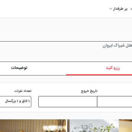
پر طرفدار
تل شیراک ایروان
رزرو کنید
توضیحات
تعداد نفرات
تاریخ خروج
1 اتاق و 1 بزرگسال