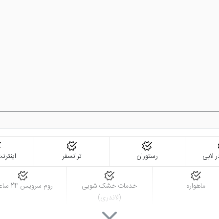
ر لابی
رستوران
ترانسفر
اینترنت
ماهواره
خدمات خشک شویی
روم سرویس 24 ساعته
(لاندری)