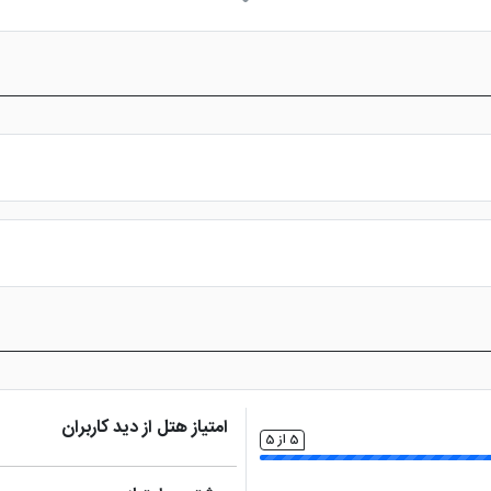
س از پرداخت در درگاه بانکی، رزرو آنلاین خود را نهایی و واچر هتل را دریافت ن
امتیاز هتل از دید کاربران
5 از 5