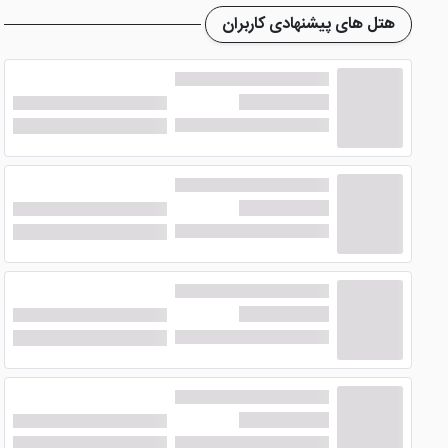
هتل های پیشنهادی کاربران
هتل شیراک ایروان
با توجه به 3 ستاره بودنش، امک
غذاخوری در ایروان است. صبحانه به صورت منوی بوفه عرضه شده 
اینترنت و پارکینگ رایگان، خدمات تاکسی سرویس، خدمات لاندری،
داخل اتاق های هتل نمی توان سیگار کشید. نزدیک ترین ایستگاه مترو زوراوار آندران