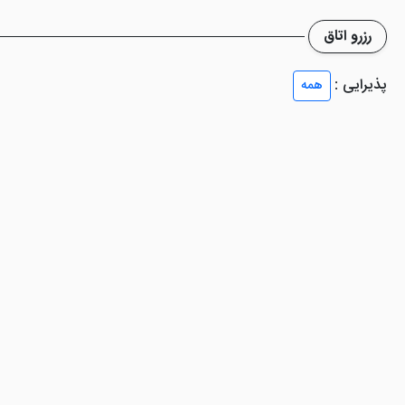
رزرو اتاق
انات رفاهی مطلوبی را ارائه می دهد. از بهترین امکانات هتل رستوران آن است که
و انواع تنقلات، نوشیدنی های مشروع و غیر مشروع؛ میان وعده های سبک و .
پذیرایی :
همه
 ترانسفر رفت و برگشت فرودگاهی با هزینه، گشت درون شهری و ... از دیگر ا
یک است که 1 کیلومتر از هتل فاصله دارد.