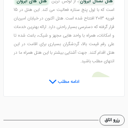
هتل نشنال ایروان
، از لوکس ترین
هتل های ایروان
است که با لِول پنج ستاره فعالیت می کند. این هتل در 15
فوریه 2013 افتتاح شده است. هتل اکنون در خیابان امیریان
قرار گرفته که دسترسی بسیار راحتی دارد. ارائه بهترین خدمات
و امکانات، همراه با واحد هایی مجهز و شیک، باعث شده تا
علی رقم قیمت بالا، گردشگران بسیاری برای اقامت در این
هتل اقدام کنند. جهت آشنایی بیشتر با این هتل همراه ما در
انتهای مطلب باشید.
اتاق های هتل نشنال ایروان
ادامه مطلب
هتل نشنال ایروان
، دارای اتاق هایی با فضای مجلل و زیبا
است که حس اقامتی شاهانه را به شما منتقل می کنند. البته
رزرو اتاق
که تمامی واحد ها، به یک شکل طراحی نشده اند و تنوع