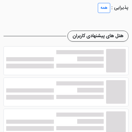
خوبی میان آن ها وجود دارد. به گونه ای که شما علاوه بر در
پذیرایی :
همه
نظر گرفتن تعداد نفرات برای انتخاب واحد، می توانید سلیقه
خود را هم مد نظر داشته باشید.
هتل نشنال ایروان
اتاق های خود را با سقف های بلند و
هتل های پیشنهادی کاربران
قرنیز، پنجره های بزرگ و پرده های مجلل، شومینه و کاشی
کاری های رنگارنگ طراحی کرده است. تمامی این عوامل
دست به دست هم داده اند تا فضایی بی نظیر را برای اقامت
شما عزیزان فراهم کنند. در اکثر سوئیت ها نیز رنگ های
خنثی استفاده شده تا حسی آرامش بخش، هنگام استراحت
به شما منتقل شود.
علاوه بر تمامی این موارد، اتاق های هتل دارای امکانات
بسیار مجهزی هم هستند. بنابراین شما از هیچ نظر دچار
مشکل و یا کمبودی در واحد های این هتل نخواهید داشت.
از جمله این امکانات می توان بهWi-Fi رایگان، تلویزیون