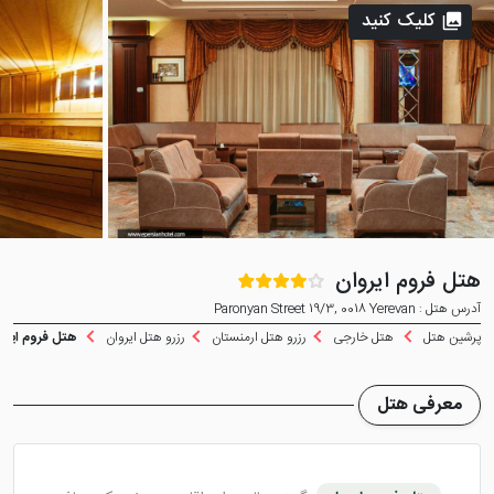
کلیک کنید
هتل فروم ایروان
آدرس هتل : Paronyan Street 19/3, 0018 Yerevan
پرشین هتل
هتل خارجی
رزرو هتل ارمنستان
رزرو هتل ایروان
هتل فروم ایرو
معرفی هتل