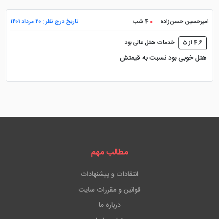
می کند. کارخانه براندی آرارات 1.5 کیلومتر، میدان آزادی 20
دقیقه پیاده روی و کلیسای جامع سنت گریگوری روشنگر در
امیرحسین حسن‌زاده
4 شب
تاریخ درج نظر : ۲۰ مرداد ۱۴۰۱
2.5 کیلومتر با این هتل فاصله دارد. همچنین ایستگاه قطار
ایروان در 4 کیلومتری هتل قرار گرفته است. فاصله هتل تا
4.6 از 5
خدمات هتل عالی بود
هتل خوبی بود نسبت به قیمتش
فرودگاه بین المللی زوارتنوتس 13 کیلومتر می باشد.
مطالب مهم
انتقادات و پیشنهادات
قوانین و مقررات سایت
درباره ما