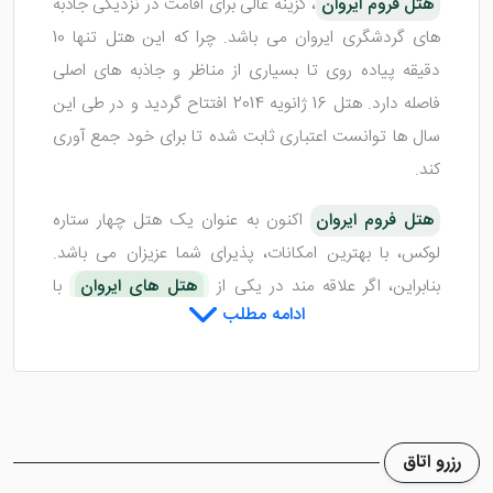
هتل فروم ایروان
، گزینه عالی برای اقامت در نزدیکی جاذبه
های گردشگری ایروان می باشد. چرا که این هتل تنها 10
دقیقه پیاده روی تا بسیاری از مناظر و جاذبه های اصلی
فاصله دارد. هتل 16 ژانویه 2014 افتتاح گردید و در طی این
سال ها توانست اعتباری ثابت شده تا برای خود جمع آوری
کند.
هتل فروم ایروان
اکنون به عنوان یک هتل چهار ستاره
لوکس، با بهترین امکانات، پذیرای شما عزیزان می باشد.
بنابراین، اگر علاقه مند در یکی از
هتل های ایروان
با
ادامه مطلب
کیفیت بالا هستید، ما این هتل را به شما پیشنهاد می کنیم.
هتل در خیابان پارونیان قرار گرفته است. در ادامه به معرفی
کامل تر آن می پردازیم.
رزرو اتاق
اتاق های هتل فروم ایروان