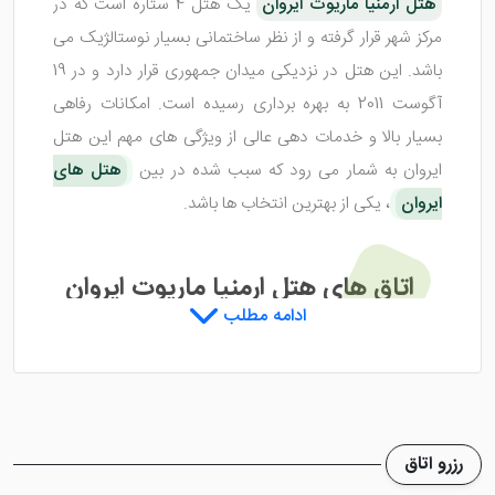
هتل ارمنیا ماریوت ایروان
یک هتل 4 ستاره است که در
مرکز شهر قرار گرفته و از نظر ساختمانی بسیار نوستالژیک می
باشد. این هتل در نزدیکی میدان جمهوری قرار دارد و در 19
آگوست 2011 به بهره برداری رسیده است. امکانات رفاهی
بسیار بالا و خدمات دهی عالی از ویژگی های مهم این هتل
ایروان به شمار می رود که سبب شده در بین
هتل های
ایروان
، یکی از بهترین انتخاب ها باشد.
اتاق های هتل ارمنیا ماریوت ایروان
ادامه مطلب
هتل ارمنیا ماریوت ایروان
دارای تعدادی اتاق لوکس و زیبا
می باشد که به عایق صدا مجهز شده اند تا سرو صدای اضافه،
میهمانان دیگر اتاق ها را ناراحت نکند. تنوع اتاق های هتل
رزرو اتاق
باعث شده تا میهمانان با هر سلیقه ای بتوانند در اتاق مد نظر