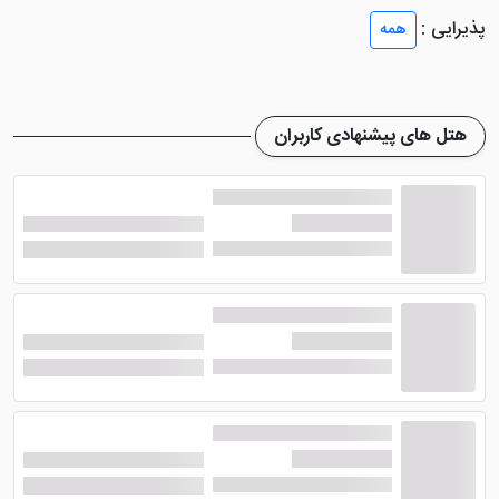
خود مشغول استراحت شوند. سوپریور دولوکس، اتاق
پذیرایی :
همه
دولوکس، سوئیت اگزکیوزتیو، سوئیت جونیور، سوئیت
ماریوت، سوئیت معاون رئیس جمهور، سوئیت پرزیدنت
شامل تنوع اتاق ها می شود.
هتل های پیشنهادی کاربران
در داخل اتاق های
هتل ارمنیا ماریوت ایروان
امکاناتی
همچون سیستم تهویه مطبوع، سیستم سرمایشی، یخچال،
تلویزیون صفحه تخت، مینی بار، قسمت نشیمن و ... اشاره
کرد. چشم انداز بیشتر اتاق های این هتل ایروان، رو به میدان
جمهوری و شهر است. ضمناً با اقامت در این هتل فقط
صبحانه به صورت بوفه سلف سرویس ارائه می شود.
امکانات هتل ارمنیا ماریوت ایروان
در هتل ارمنیا ماریوت ایروان امکانات رفاهی بسیار خوبی