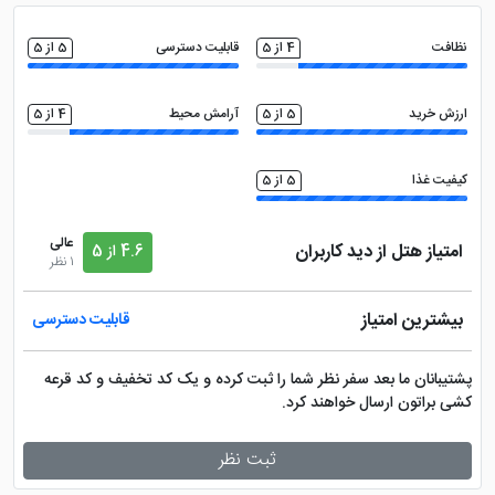
ارائه می شود.
سالن بدنسازی
تلویزیون ال سی دی
نظافت
4 از 5
قابلیت دسترسی
5 از 5
روم سرویس 24 ساعته
تاکسی سرویس
ارزش خرید
5 از 5
آرامش محیط
4 از 5
کیفیت غذا
5 از 5
عالی
امتیاز هتل از دید کاربران
4.6 از 5
1 نظر
بیشترین امتیاز
قابلیت دسترسی
پشتیبانان ما بعد سفر نظر شما را ثبت کرده و یک کد تخفیف و کد قرعه
کشی براتون ارسال خواهند کرد.
ثبت نظر