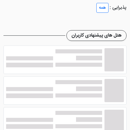
آمریکایی به مهمانان ارائه می شوند.
پذیرایی :
همه
هتل گلدن پالاس ایروان
، علاوه بر ایجاد طراحی و
دکوراسیون لوکس در اتاق های خود، امکانات رفاهی کاملی را
هم ایجاد کرده است. برخی از واحد ها هم دارای بالکن می
هتل های پیشنهادی کاربران
باشند. از جمله امکانات در اتاق های این هتل می توان به
تلویزیون صفحه تخت با کانال های ماهواره ای، تهویه
مطبوع، دستگاه قهوه ساز، مبلمان راحتی، سرویس فرنگی،
آباژور و .... اشاره نمود.
امکانات هتل گلدن پالاس ایروان
امکانات موجود در این هتل، بسیار مجهز و کامل تعبیه شده
است که همین موضوع باعث رضایت مهمانان در طول اقامت
می شود. همچنین خدمات دهی عالی پرسنل این هتل، به