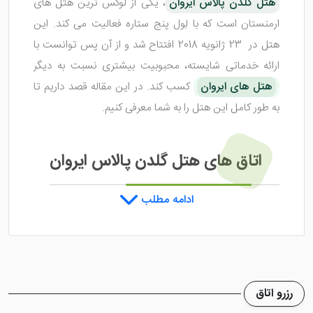
هتل گلدن پالاس ایروان
، یکی از لوکس ترین هتل های
ارمنستان است که با لِول پنج ستاره فعالیت می کند. این
هتل در 23 ژانویه 2018 افتتاح شد و از آن پس توانست با
ارائه خدماتی شایسته، محبوبیت بیشتری نسبت به دیگر
هتل های ایروان
کسب کند. در این مقاله قصد داریم تا
به طور کامل این هتل را به شما معرفی کنیم.
اتاق های هتل گلدن پالاس ایروان
ادامه مطلب
هتل گلدن پالاس ایروان
، دارای اتاق هایی با طراحی جذاب
فرهنگی می باشد که فضایی زیبا برای اقامت را فراهم کرده اند.
حمام های مرمر و مبلمان راحتی کلاسیک، از بهترین بخش
های این اتاق ها هستند که بدون شک نظر شما را به خود
رزرو اتاق
جلب خواهند کرد. اتاق ها به همراه صبحانه قاره ای و یا