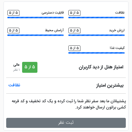
ماساژ
چایخانه
نظافت
5 از 5
قابلیت دسترسی
5 از 5
مینی بار
سالن بدنسازی
ارزش خرید
5 از 5
آرامش محیط
5 از 5
تلویزیون ال سی دی
اینترنت با سرعت بالا
کیفیت غذا
5 از 5
اتاق چمدان
وان در حمام
عالی
امتیاز هتل از دید کاربران
5 از 5
1 نظر
ماهواره
روم سرویس 24 ساعته
بیشترین امتیاز
نظافت
سالن همایش
خدمات خشک شویی (لاندری)
پشتیبانان ما بعد سفر نظر شما را ثبت کرده و یک کد تخفیف و کد قرعه
کشی براتون ارسال خواهند کرد.
تاکسی سرویس
ثبت نظر