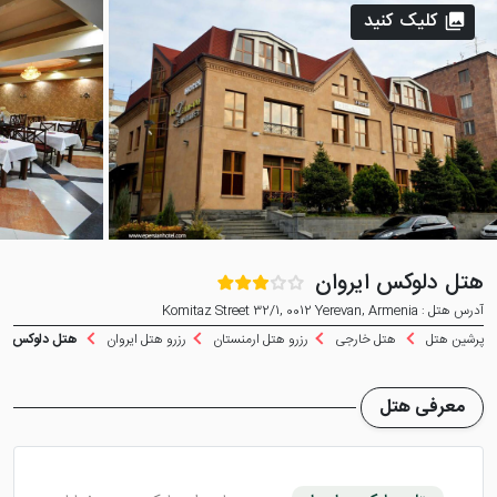
کلیک کنید
هتل دلوکس ایروان
آدرس هتل : Komitaz Street 32/1, 0012 Yerevan, Armenia
پرشین هتل
هتل خارجی
رزرو هتل ارمنستان
رزرو هتل ایروان
هتل دلوکس ایر
معرفی هتل