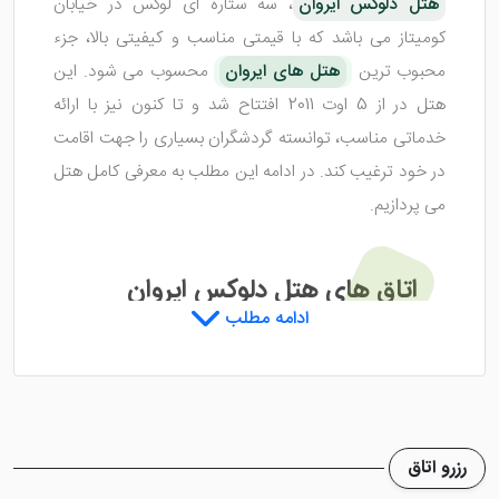
هتل دلوکس ایروان
، سه ستاره ای لوکس در خیابان
کومیتاز می باشد که با قیمتی مناسب و کیفیتی بالا، جزء
محبوب ترین
هتل های ایروان
محسوب می شود. این
هتل در از 5 اوت 2011 افتتاح شد و تا کنون نیز با ارائه
خدماتی مناسب، توانسته گردشگران بسیاری را جهت اقامت
در خود ترغیب کند. در ادامه این مطلب به معرفی کامل هتل
می پردازیم.
اتاق های هتل دلوکس ایروان
ادامه مطلب
هتل دلوکس ایروان
اتاق های جادار و با تم های رنگارنگ و
پنجره های بزرگ دارد که جهت پذیرایی از مهمانان عزیز
تدارک دیده شده اند. مسافران می توانند با توجه به تعداد
رزرو اتاق
همراهان خود، اتاق مد نظر در این هتل را مورد رزرو قرار