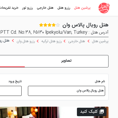
پرشین هتل
رزرو هتل
هتل خارجی
رزرو تور
خرید تفریحات
هتل رویال پالاس وان
آدرس هتل : Bahçıvan, PTT Cd. No:38, 65130 İpekyolu/Van, Turkey
هتل روی
پرشین هتل
هتل خارجی
رزرو هتل ترکیه
رزرو هتل وان
تصاویر
نام هتل
تاریخ ورود
کلیک کنید