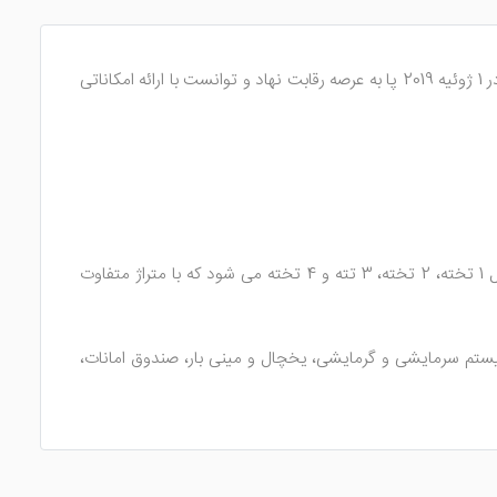
بسیار شناخته شده است. این هتل در 1 ژوئیه 2019 پا به عرصه رقابت نهاد و توانست با ارائه امکاناتی
76 اتاق زیبا و جذاب دارد که با بهترین امکانات رفاهی مهیای پذیرایی از میهمانان شده است. اتاق های هتل شامل 1 تخته، 2 تخته، 3 تته و 4 تخته می شود که با متراژ متفاوت
تم سرمایشی و گرمایشی، یخچال و مینی بار، صندوق امانات،
 وان هستند.