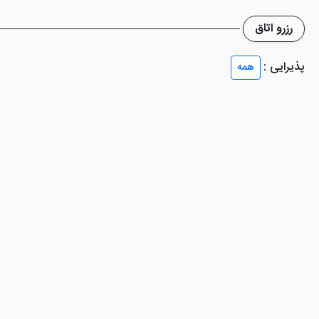
رزرو اتاق
مانان نهایت آرامش را در این هتل تجربه کنند. در ذیل مطلب به شرح امکانات این هتل 4 ستاره
پذیرایی :
همه
هت سلامتی میهمانان طراحی شده است. پیشرفته ترین دستگاه های بدنسازی 
عالی هتل به شمار می رود.
های بین المللی و محلی را ببینید که با سفارش آن ها کیفیت بالای غذاها آ
نی های الکلی و غیرالکلی بهترین مکان خواهد بود تا ساعاتی را به شادی سپری 