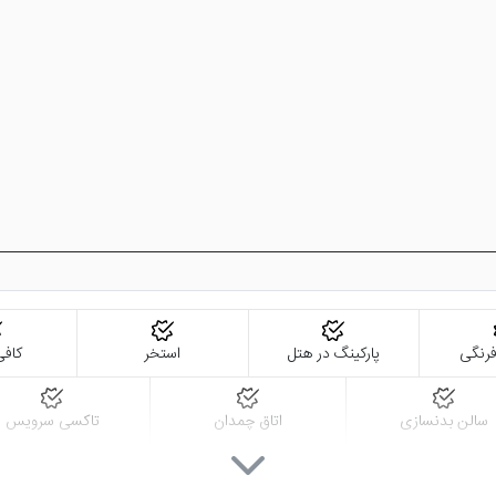
توان به پذیرش 24 ساعته و اینترنت رایگان هتل اشاره کرد. ضمن این که پارکینگ هم برای پارک
ویس، ترانسفر رفت و برگشت فرودگاهی، آسانسور و ... هم از دیگر امکانات ه
 وان
این هتل وان در Bahçıvan, PTT Cd. No:38, 65130 İpekyolu/Van, Turkey واقع شده و به مکان
ین هتل خدماتی خوب دریافت کنید.
رنگی
پارکینگ در هتل
استخر
کاف
سالن بدنسازی
اتاق چمدان
تاکسی سرویس