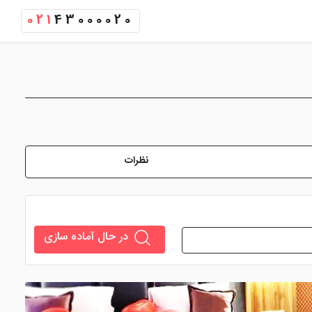
021
43000020
نظرات
در حال آماده سازی