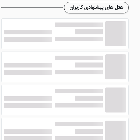
هتل های پیشنهادی کاربران
در
هتل رویال پالاس وان
امکانات رفاهی بسیار خوبی طراحی شده تا میه
سونا و تناسب اندام
سالن تناسب اندام هتل یکی از بهترین امکانات آن بوده که ج
ریلکس کردن و دفع سموم بهترین گزینه است که جزئی از امکانات 
رستوران و بار
در رستوران هتل رویال پالاس وان می توانید منوی متنوعی از غذا
شده که بسیار اشتها برانگیز است. سالن بار هتل نیز با سرو نوشید
دیگر امکانات