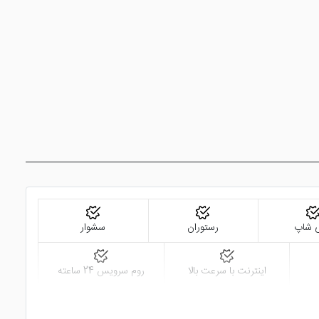
 خودروی میهمانان در دسترس می باشد. اتاق کشیدن سیگار به طور مجزا در دسترس
تل می باشند.
 هایی همچون موزه وان، مرکز خری ای وی ام و ... دسترسی دارد. مسجد وان، قلعه وان و جزیره آختامار
ی شاپ
رستوران
سشوار
اینترنت با سرعت بالا
روم سرویس 24 ساعته