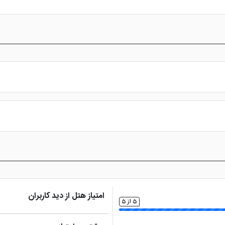
س از پرداخت در درگاه بانکی، رزرو آنلاین خود را نهایی و واچر هتل را دریافت ن
امتیاز هتل از دید کاربران
5 از 5