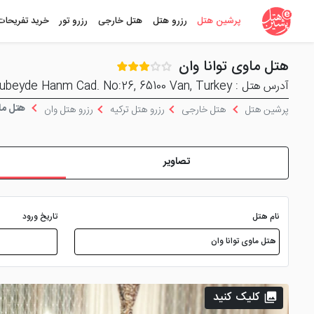
پرشین هتل
رزرو هتل
هتل خارجی
رزرو تور
خرید تفریحات
هتل ماوی توانا وان
آدرس هتل : Bahcivan Mah. Zubeyde Hanm Cad. No:26, 65100 Van, Turkey
هتل ماو
پرشین هتل
هتل خارجی
رزرو هتل ترکیه
رزرو هتل وان
تصاویر
نام هتل
تاریخ ورود
کلیک کنید