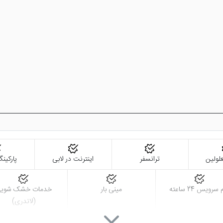
لولین
ترانسفر
اینترنت در لابی
پارکین
سرویس 24 ساعته
مینی بار
خدمات خشک شوی
(لاندری)