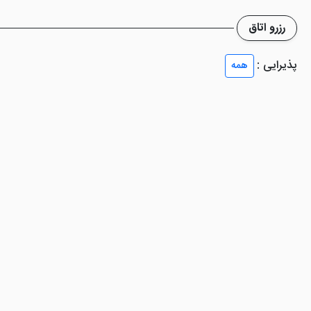
رزرو اتاق
پذیرایی :
همه
رائه شده در هتل می باشند.
ائه می شود. اتاق چمدان جهت نگهداری وسایل شما در زمان چک این یا چک 
 وان
این هتل زیبا در , 65100 Van, Turkey
ن به زبان های انگلیسی، عربی، ایتالیایی و ترکی مسلط هستند.