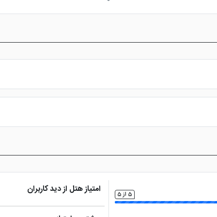
س از پرداخت در درگاه بانکی، رزرو آنلاین خود را نهایی و واچر هتل را دریافت ن
امتیاز هتل از دید کاربران
5 از 5