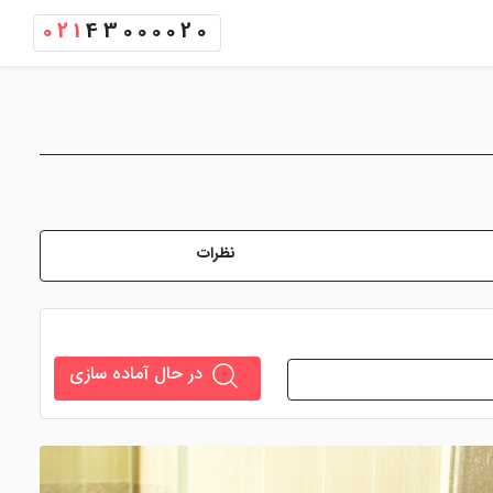
021
43000020
نظرات
در حال آماده سازی