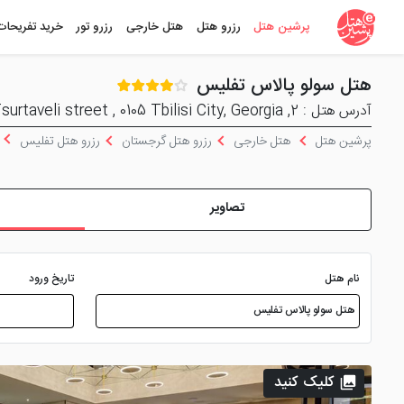
پرشین هتل
رزرو هتل
هتل خارجی
رزرو تور
خرید تفریحات
هتل سولو پالاس تفلیس
آدرس هتل : 2, Iakob Tsurtaveli street , 0105 Tbilisi City, Georgia
پرشین هتل
هتل خارجی
رزرو هتل گرجستان
رزرو هتل تفلیس
تصاویر
نام هتل
تاریخ ورود
کلیک کنید