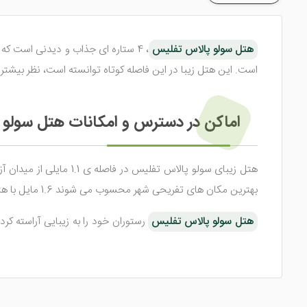
هتل سولو پالاس تفلیس
، 4 ستاره ای جذاب و دیدنی است که اقامتی خاطره انگیز را در میان دیگر
است. این هتل زیبا در این فاصله کوتاه توانسته است، نظر بیشت
اماکن در دسترس و امکانات هتل سولو
هتل زیبای سولو پالاس 
بهترین مکان های تفریحی شهر محسوب می شوند 1.6 مایل با هتل فاصله دارند. نزدیک ترین فرودگاه بین المللی تفلیس 9.9 مایل از این هتل 4 ستاره تفلیس دور می باشد.
هتل سولو پالاس تفلیس
رستوران خود را به زیبایی آراسته کر
صبحانه ی قاره ای، به صورت بوفه، هر روز صبح ارائه می شود. در س
هتل جذاب سولو پالاس تفلیس گرجستان پارکینگ اختصاصی و اینترن
کرده است. پذیرش 24 ساعته، ترانسفر فرودگاهی،