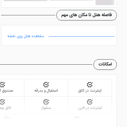
فاصله هتل تا مکان های مهم
مشاهده هتل روی نقشه
امکانات
اینترنت در اتاق
استقبال و بدرقه
صندوق ام
اینترنت در لابی
سشوار
اتاق چم
تلویزیون ال سی دی
سالن همای