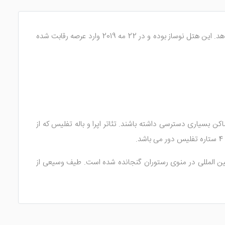
به شما هدیه می دهد. این هتل نوساز بوده و در 22 مه 2019 وارد عرصه رقابت شده
میهمانان به اماکن بسیاری دسترسی داشته باشند. تئاتر اپرا و باله تفلیس که از
 بین المللی در منوی رستوران گنجانده شده است. طیف وسیعی از
 کنید و به شادی و نشاط بپردازید.
ا داشتن اتاق های خانوادگی، نیاز گردشگران پرجمعیت را برطرف
ه می شوند. میز تور هتل، خدمات کرایه اتومبیل و روزنامه را انجام می