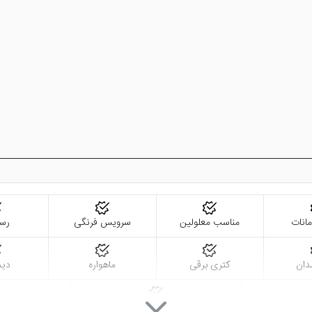
انات
مناسب معلولین
سرویس فرنگی
رست
دان
کتری برقی
ماهواره
دید
ش
خدمات خشک شویی (لاندری)
نزدیک به مرک