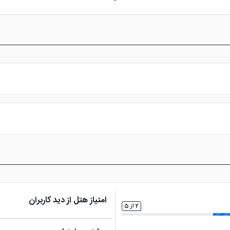
س از پرداخت در درگاه بانکی، رزرو آنلاین خود را نهایی و واچر هتل را دریافت ن
امتیاز هتل از دید کاربران
2 از 5