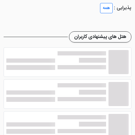
تهویه کننده هوا ، تلویزیون ال ای دی، ماهواره، فضای
پذیرایی :
همه
نشیمن، سشوار، حوله، حمام اختصاصی، ملزومات بهداشتی و
... از جمله امکانات داخل اتاق های این هتل تفلیس هستند.
این هتل تفلیس
اتاق های خود را مجهز به تراس کرده تا
هتل های پیشنهادی کاربران
میهمانان چشم انداز خوبی رو به محوطه زیبای هتل یا
محوطه درون شهر داشته باشند. طراحی داخلی اتاق ها و
هارمونی رنگ میان مبل و پرده ها به خوبی رعایت شده
است. ناگفته نماند خدمات روم سرویس در داخل اتاق ها نیز
قابل انجام می باشد.
امکانات هتل مارگو پالاس تفلیس
از امکانات و خدمات موجود در این هتل می توان به
آسانسور، خدمات ویژه معلولین، پارکینگ، کافی شاپ با سرو