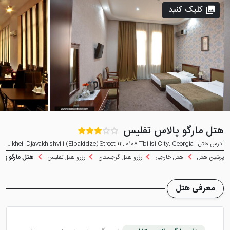
کلیک کنید
هتل مارگو پالاس تفلیس
آدرس هتل : Mikheil Djavakhishvili (Elbakidze) Street 12, 0108 Tbilisi City, Georgia
پرشین هتل
هتل خارجی
رزرو هتل گرجستان
رزرو هتل تفلیس
هتل مارگو پال
معرفی هتل