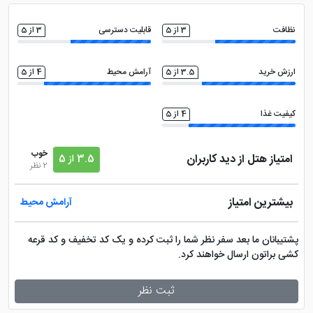
باله تفلیس، میدان آزادی و آکادمی ملی علوم گرجستان از
دیگر مکان های نزدیک به این هتل می باشند. همچنین
نظافت
3 از 5
قابلیت دسترسی
3 از 5
فرودگاه بین المللی تفلیس نیز حدود 14 کیلومتر با هتل
فاصله دارد و در مدت زمان کم، دسترسی را برای شما فراهم
ارزش خرید
3.5 از 5
آرامش محیط
4 از 5
می کند.
کیفیت غذا
4 از 5
خوب
امتیاز هتل از دید کاربران
3.5 از 5
2 نظر
بیشترین امتیاز
آرامش محیط
پشتیبانان ما بعد سفر نظر شما را ثبت کرده و یک کد تخفیف و کد قرعه
کشی براتون ارسال خواهند کرد.
ثبت نظر