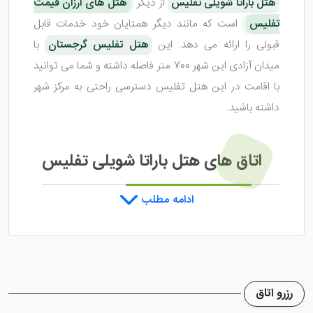
هتل باراتا شویلی تفلیس
از دیگر
هتل های ارزان قیمت
تفلیس
است که مانند دیگر همتایان خود خدمات قابل
قبولی را ارائه می دهد. این
هتل تفلیس گرجستان
با
میدان آزادی این شهر 700 متر فاصله داشته و شما می توانید
با اقامت در این هتل تفلیس دسترسی راحتی به مرکز شهر
داشته باشید.
اتاق های هتل باراتا شویلی تفلیس
ادامه مطلب
هتل باراتا شویلی تفلیس
اتاق های 1 تخته، 2 تخته، 3
تخته و ... خود را با به روز ترین امکانان رفاهی مجهز کرده
است تا میهمانان مقیم در این هتل احساس راحتی و آرامش
کنند. کف تمامی اتاق ها با موکت پوشیده شده و هارمونی
رزرو اتاق
جذابی میان رنگ پرده ها و مبل ها ایجاد شده است.