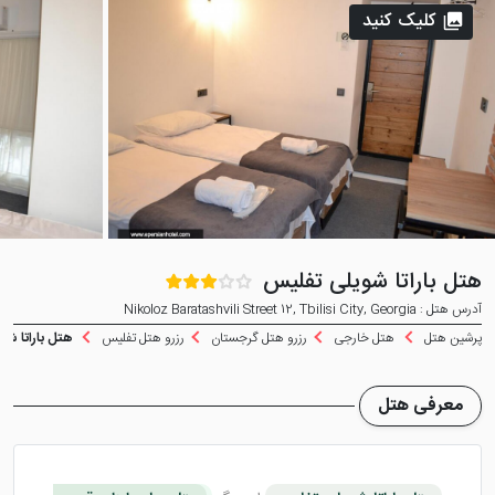
کلیک کنید
هتل باراتا شویلی تفلیس
آدرس هتل : Nikoloz Baratashvili Street 12, Tbilisi City, Georgia
پرشین هتل
هتل خارجی
رزرو هتل گرجستان
رزرو هتل تفلیس
هتل باراتا شو
معرفی هتل