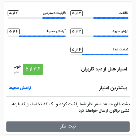
مجموعه ورزشی
خدمات خشک شویی (لاندری)
نظافت
3 از 5
قابلیت دسترسی
2 از 5
صندوق امانات در لابی
سشوار
ارزش خرید
3 از 5
آرامش محیط
4 از 5
کتری برقی
بالکن قابل استفاده
کیفیت غذا
4 از 5
خوب
امتیاز هتل از دید کاربران
3.2 از 5
1 نظر
بیشترین امتیاز
آرامش محیط
پشتیبانان ما بعد سفر نظر شما را ثبت کرده و یک کد تخفیف و کد قرعه
کشی براتون ارسال خواهند کرد.
ثبت نظر