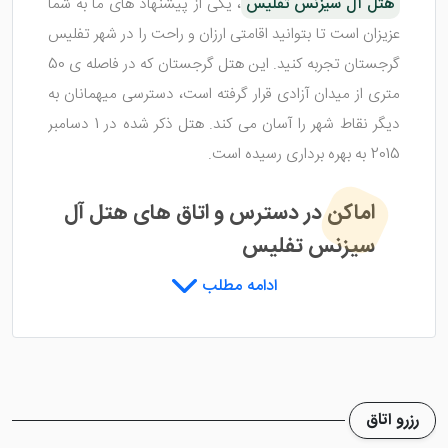
هتل آل سیزنس تفلیس
، یکی از پیشنهاد های ما به شما
عزیزان است تا بتوانید اقامتی ارزان و راحت را در شهر تفلیس
گرجستان تجربه کنید. این هتل گرجستان که در فاصله ی 50
متری از میدان آزادی قرار گرفته است، دسترسی میهمانان به
دیگر نقاط شهر را آسان می کند. هتل ذکر شده در 1 دسامبر
2015 به بهره برداری رسیده است.
اماکن در دسترس و اتاق های هتل آل
سیزنس تفلیس
ادامه مطلب
هتل آل سیزنس تفلیس
به دلیل موقعیت مکانی خوب
خود به تئاتر روستا ولی بسیار نزدیک است زیرا در فاصله ی
650 متری از هتل قرار گرفته است. کلیسای جامع سنت
جورج نیز در فاصله ی 900 متری و نزدیک ترین فرودگاه بین
رزرو اتاق
المللی تفلیس ، 8.7 کیلومتر فاصله دارد. سالن اپرا تفلیس