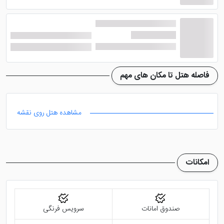
هتل تفلیس بسیار تمیز بوده و با میزهایی شیک چیده شده
است. در سالن بار هتل هم می توانید نوشیدنی های الکلی و
غیر الکلی را نوش جان کرده و ساعاتی را به خوشی سپری
کنید.
هتل آل سیزنس تفلیس خدمات دربان و میز تور را در اختیار
فاصله هتل تا مکان های مهم
میهمانان قرار می دهد تا برای گردش در این شهر مشکلی
نداشته باشند. ترانسفر فرودگاهی، اینترنت رایگان، اتاق های
مشاهده هتل روی نقشه
خانواده، اتاق های غیر سیگاری، پذیرش 24 ساعته و ... از
دیگر خدماتی هستند که در این هتل زیبای تفلیس ارائه می
شوند.
امکانات
صندوق امانات
سرویس فرنگی