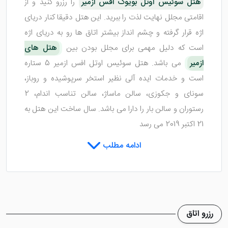
هتل سوئیس اوتل بویوک افس ازمیر
را رزرو کنید و از
اقامتی مجلل نهایت لذت را ببرید. این هتل دقیقا کنار دریای
اژه قرار گرفته و چشم انداز بیشتر اتاق ها رو به دریای اژه
است که دلیل مهمی برای مجلل بودن بین
هتل های
ازمیر
می باشد. هتل سوئیس اوتل افس ازمیر 5 ستاره
است و خدمات ایده آلی نظیر استخر سرپوشیده و روباز،
سونای و جکوزی، سالن ماساژ، سالن تناسب اندام، 2
رستوران و سالن بار را دارا می باشد. سال ساخت این هتل به
21 اکتبر 2019 می رسد
ادامه مطلب
با اقامت در هتل سوئیس اوتل افس ازمیر پارکینگ و اینترنت
رایگان، خدمات تاکسی سرویس و خدمات خشکشویی را
ارائه می دهد. تمامی 402 اتاق متنوع این هتل با به روز
ترین وسایل و زیبا ترین رنگ ها آراسته شده تا میهمانان در
زمان استراحت، آرامشی وصف ناپذیر را تجربه کنند. فاصله
رزرو اتاق
این هتل 5 ستاره تا موزه آگورا، میدان جمهوری، میدان