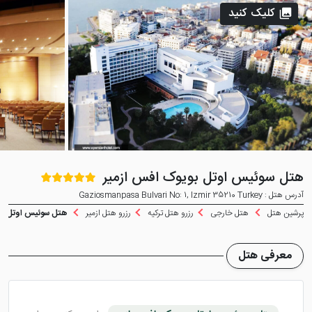
کلیک کنید
هتل سوئیس اوتل بویوک افس ازمیر
آدرس هتل : Gaziosmanpasa Bulvari No: 1, Izmir 35210 Turkey
پرشین هتل
هتل خارجی
رزرو هتل ترکیه
رزرو هتل ازمیر
هتل سوئیس اوتل بوی
معرفی هتل