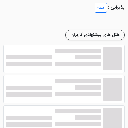
کوناک و ... فقط چند قدم پیاده روی است. جهت کسب
پذیرایی :
همه
اطلاعات بیشتر درباره اتاق ها، امکانات و آدرس هتل توصیه
می کنیم ادامه مطلب را از دست ندهید.
هتل های پیشنهادی کاربران
اتاق های هتل سوئیس اوتل افس
ازمیر
هتل سوئیس اوتل افس ازمیر
از 402 اتاق زیبا و لوکس
برخوردار است که مترژ هریک از آن ها با هم متفاوت است.
تنوع اتاق در این هتل بی نظیر بوده که شامل اتاق اگزکیوزتیو
با نمای شهر و نمای باغ، اتاق های سوئیس با نمای شهر و
نمای باغ، اتاق کلاسیک با نمای شهر و نمای باغ و اتاق
اگزکیوزتیو با چشم انداز دریا می شود.