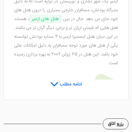
ازمیر یک شهر تجاری و توریستی در ترکیه است که به دلیل
بندرگاه بودنش، مسافران خارجی بسیاری را درون هتل های
خود جای می دهد. حال در بین
هتل های ازمیر
، هستند
هتل هایی که قیمتی ارزان تر و برخی دیگر گران تر می باشند.
در این میان هتل ایسمیرا ازمیر با 4 ستاره بودنش توانسته
یکی از هتل های مورد توجه مسافران به دلیل امکانات عالی
خود باشد. این هتل در 25 ژوئن 2009 به بهره برداری رسیده
است.
اتاق های هتل ایسمیرا ازمیر
ادامه مطلب
اتاق هایی زیبا و جذاب با جدید ترین وسایل از شاخصه های
اتاق
هتل اسمیرا ازمیر
است که باعث شده میهمانان در
رزرو اتاق
زمان اقامت، آرامشی وصف نشدنی داشته باشند. کف تمامی