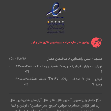
هتل ایسمیرا ازمیر
در Gaziosman Pasa Bulvari
No:28 Cankaya, Konak, 35210 Izmir, Turkey واقع
شده و به مراکز تاریخی شهر نزدیک می باشد. فاصله این هتل
تا دریای اژه 500 متر می باشد که بقیه جاذبه ها در ذیل
مطلب ذکر شده اند:
پرشین هتل سایت جامع رزرواسیون آنلاین هتل و تور
نمایشگاه ازمیر : 5 دقیقه پیاده روی
مشهد - نبش راهنمایی ۸ ساختمان ممتاز
۳۸۰۹۶ - ۰۵۱
فروگاه عدنان مندرس : 15 کیلومتر
تهران - خیابان قیطریه بن بست شعبانی پلاک ۲ طبقه
۴۳۰۰۰۰۲۰ -
۰۲۱
۱
میدان کوناک : حدود 15 دقیقه با خودرو
کیش - فاز 7 صدف - پلاک Ts-67 طبقه همکف
۴۳۰۰۰۰۲۰ -
واحد 7
۰۲۱
موزه آگورا ازمیر : حدود 12 دقیقه با خودرو
مرکز جامع رزرواسیون آنلاین هتل ها و هتل آپارتمان ها پرشین هتل
زیر نظر آژانس مسافرت هوایی "سریع سیر خراسان" ، اولین و تنها