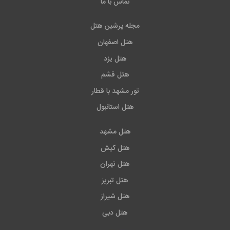
تماس با ما
باشد. لازم به ذکر است جهت هماهنگی قبلی برای استفاده از
تالار و سالن همایش با خود هتل در ارتباط باشید.
مجله پرشین هتل
هتل اصفهان
دیگر امکانات و خدمات
هتل یزد
هتل قشم
خدمات خشک شویی
تور مشهد با قطار
خدمات تاکسی سرویس
هتل استانبول
خدمات لاندری
هتل مشهد
هتل کیش
خدمات روم سرویس
هتل تهران
پارکینگ و اینترنت رایگان
هتل تبریز
هتل شیراز
آدرس و مکان های نزدیک به هتل
هتل دبی