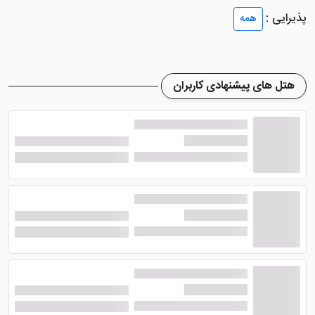
شامل آپارتمان 1 خوابه، آپارتمان استاندارد و آپارتمان 2
پذیرایی :
همه
خوابه همراه با بالکن فرانسوی می شود. در هر یک از این
آپارتمان ها امکانات رفاهی بسیار خوبی طراحی شده که در
ذیل مطلب خواهید خواند.
هتل های پیشنهادی کاربران
آشپزخانه مجهز
وسایل پخت و پز
حمام با کابین دوش
سرویس بهداشتی
سشوار
لوازم آرایشی رایگان