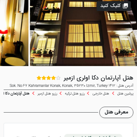
کلیک کنید
هتل آپارتمان دکا اولری ازمیر
آدرس هتل : 1412 Sok. No:67 Kahramanlar Konak, Konak, 35230 Izmir, Turkey
پرشین هتل
هتل خارجی
رزرو هتل ترکیه
رزرو هتل ازمیر
هتل آپارتمان دکا اولر
معرفی هتل