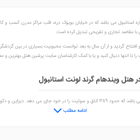
 استانبول می باشد که در خیابان بویوک دِره، قلب مراکز مدرن کسب و کا
ی با مقاصد تجاری و تفریحی تبدیل کرده است.
ب را تا انتها دنیال کنید و یا با کمک کارشناسان سایت پرشین هتل بهترین و م
 در هتل ویندهام گرند لونت استانبول
بنایی در 32 طبقه می باشد که حدود 389 اتاق و سوئیت را در خود جای می
ذراندن مدتی طولانی در داخل آن ها خواهید شد. اگر به همراه خانواده و یا جم
ادامه مطلب
لونت استانبول
حمام های شیشه ای در آن ها به شمار می رود که بسیار مجهز و