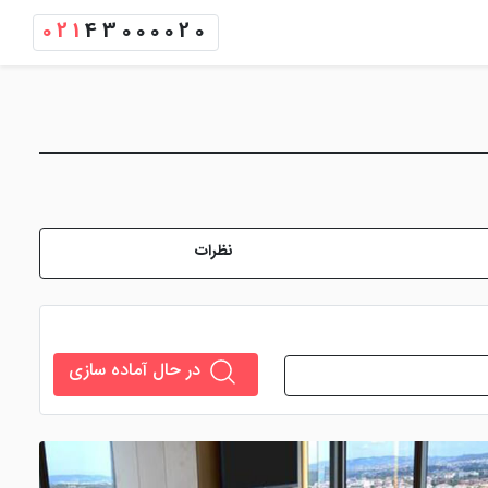
021
43000020
نظرات
در حال آماده سازی