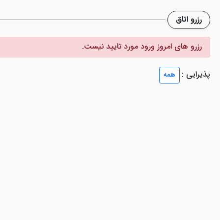
 دور کند. از دیگر امکانات هتل می توان به سیستم تهویه مطبوع، سیستم گ
رزرو اتاق
رزرو های امروز ورود مورد تایید نیست.
بول، ضیافت یک اقامت به یادماندنی
پذیرایی :
همه
ه، همایش، سمینار، کنفرانس و جلسات داخلی و بین المللی می باشد.
 مربع شامل استخر رو باز و سر پوشیده، سالن ورزش، سونا، حمام ترکی، جکوزی و اتاق بخار د
 شنیده اید.
تانبول، مجهز برای هر سلیقه و با ذائقه ای
توران و سالن بار مجزا است که پاسخگوی هر سلیقه و یا ذائقه ای از مهمانان مقی