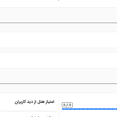
(لا
ن شهری
تلویزیون ال سی دی
ات
س از پرداخت در درگاه بانکی، رزرو آنلاین خود را نهایی و واچر هتل را دریافت ن
امتیاز هتل از دید کاربران
5 از 5