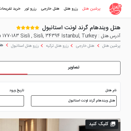
پرشین هتل
رزرو هتل
هتل خارجی
رزرو تور
خرید تفریحات
هتل ویندهام گرند لونت استانبول
آدرس هتل : Esentepe Mahallesi Buyukdere Caddesi No 177-183 Sisli , Sisli, 34394 Istanbul, Turkey
هتل
پرشین هتل
هتل خارجی
رزرو هتل ترکیه
رزرو هتل استانبول
تصاویر
نام هتل
تاریخ ورود
کلیک کنید