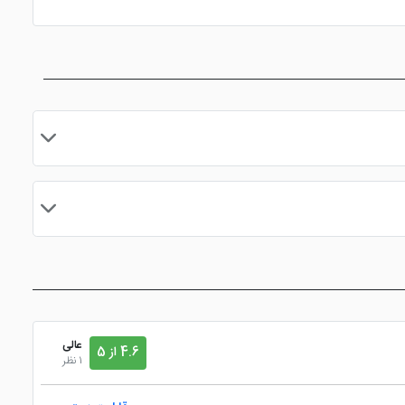
ندری)
اق چمدان
نزدیک به ایستگاه مترو
مایید.
عالی
4.6 از 5
1 نظر