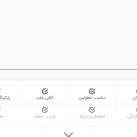
ر طرف خواهد کرد و رضایت و خشنودی را به شما عزیزان هدیه می دهد.
بر صرف غذا در رستوران های این هتل، می توانند به سالن بار مراجعه نمایند.
عزیزان القا می کند.
ه های شهر استانبول شناخته می شود که با توجه به همین موضوع قیمت بالایی 
ر استانبول
و یا
هتل رامادا و سوئیت آتاکوی استانبول
را نیز بررسی کنی
ان
مناسب معلولین
کافی شاپ
پارکین
رنگی
استقبال و بدرقه
وان در حمام
ماه
هر
روم سرویس 24 ساعته
تاکسی سرویس
خدمات خ