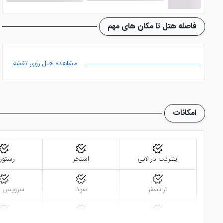
حرفه ای در رستوران های این هتل تمامی انتظارات مهمانان را ب
فاصله هتل تا مکان های مهم
مهمانان مقیم
هتل جذاب ویندهام گرند لونت استانبول
علاوه 
می شود که به همراه پخش موزیک های شاد، حس نشاط را در شما 
مشاهده هتل روی نقشه
هتل ویندهام گرند لونت استانبول
از فوق العاده ترین اقامتگا
می توانید هتل هایی نظیر
هتل گرین پارک پندیک کانونشن سنت
امکانات
اینترنت در لابی
استخر
رستور
ترانسفر
سونا
سرویس ف
ماساژ
سالن همایش
دید ش