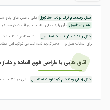
هتل ویندهام گرند لونت استانبول
یکی از هتل های پنج ستاره
هتل استانبول
، آن را به محلی مناسب برای اقامت در سفرهای
هتل ویندهام گرند لونت استانبول
در 3 سپتامبر 2014 احداث و افتتاح گردید و از آن سال به بعد توانست محبوبیت بسیاری در بین گردشگران
برای انتخاب هتل و .... دچار تردید شده اید، می توانید این مطل
اتاق هایی با طراحی فوق العاده و دلباز
هتل زیبای ویندهام گرند لونت استانبول
شیک در نظر گرفته شده اند که با اقامت در آن ها علاقه مند به گ
های دوبلکس در این هتل را مورد انتخاب قرار دهید.
از ویژه ترین امکانات در اتاق های
هتل درجه یک ویندهام گرند 