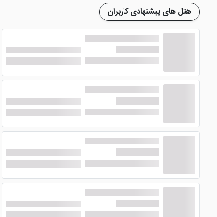
به همراه چشم انداز فوق العاده می تواند خستگی سفر را از شما
هتل های پیشنهادی کاربران
تلویزیون و .... اشاره نمود.
امکانات هتل ویندهام گرند لونت استان
امکانات
هتل فوق العاده ویندهام گرند لونت استانبول
مربع و زیر ساخت هایی با تکنولوژی پیشرفته آماده برگزاری کنگر
همچنین مرکز اسپا به وسعت 3200 متر
بسزایی برای جذب گردشگران به سمت هتل دارد. البته هتل ویندهام با 14 برند در 66 کشور مختلف بزرگترین هتل زنجیره ای جهان است که قطعا نامش را بارها
رستوران های هتل ویندهام گرند لونت اس
هتل بی نظیر ویندهام گرند لونت استانبول
دارای 7 رس