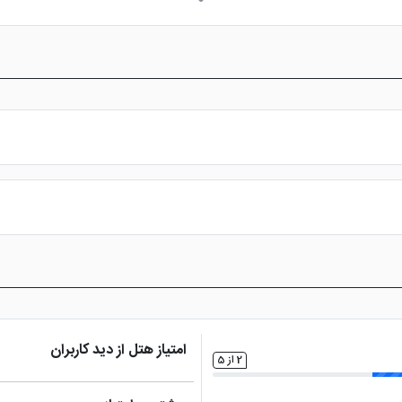
ی کودکان
بالکن قابل استفاده
اتو
تلویزیون
س از پرداخت در درگاه بانکی، رزرو آنلاین خود را نهایی و واچر هتل را دریافت ن
امتیاز هتل از دید کاربران
2 از 5