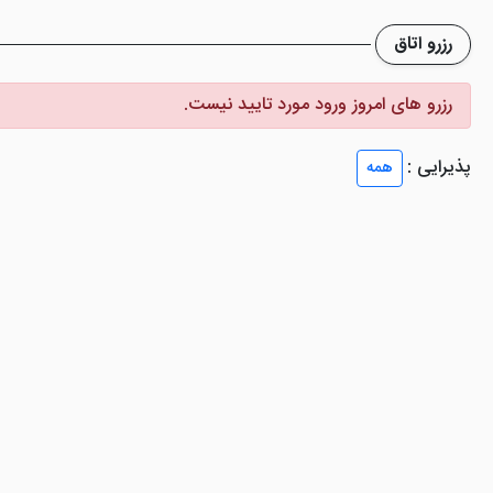
کانونشن سنتر استانبول وجود دارد؟
رزرو اتاق
ات رفاهی ویژه و اصلی را به بهترین شکل در اختیار مهمانان خود قرار می دهد
رزرو های امروز ورود مورد تایید نیست.
نیز خشنود خواهید شد. امکانات این هتل شامل مجموعه آبی، استخر رو باز، ات
پذیرایی :
همه
انبول
نیز با طراحی بسیار زیبا و شیک در اختیار مهمانان قرار دارند. اگر قص
نفرات خود رزرو نمایید. در تمامی اتاق های این هتل امکاناتی نظیر تلویزیو
تصاصی در کنار چشم انداز دریای مرمره برخوردار شوید.
ول از نظر موقعیت مکانی
یر
هتل کرون پلازا هاربیه استانبول
و
هتل یورو پارک استانبول
مقایس