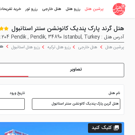
پرشین هتل
رزرو هتل
هتل خارجی
رزرو تور
خرید تفریحات
هتل گرند پارک پندیک کانونشن سنتر استانبول
آدرس هتل : Kaynarca Mah. Erol Kaya Cad. No:204 Pendik , Pendik, 34890 Istanbul, Turkey
هتل
پرشین هتل
هتل خارجی
رزرو هتل ترکیه
رزرو هتل استانبول
تصاویر
نام هتل
تاریخ ورود
کلیک کنید