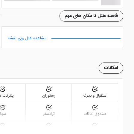
فاصله هتل تا مکان های مهم
مشاهده هتل روی نقشه
امکانات
استقبال و بدرقه
رستوران
اینترنت د
صندوق امانات
ترانسفر
سونا
سالن همایش
ماهواره
روم سرویس 24 ساعته