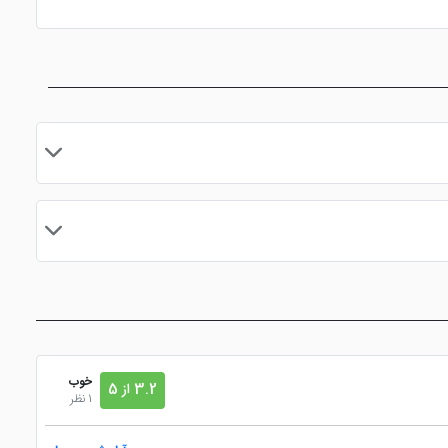
(لاندری)
 ال سی دی
گشت درون و برون
نزدیک به مرکز شهر و
شهری
نقاط دیدنی
مایید.
خوب
3.2 از 5
1 نظر