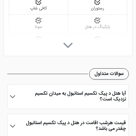
بدون هیچگونه کمبود و مشکلی برای شما عزیزان رقم خواهند
رستوران
کافی شاپ
زد.
پارکینگ در هتل
سونا
اینترنت در لابی
اینترنت در اتاق
صندوق امانات
سرویس فرنگی
سوالات متداول
سرویس ایرانی
استخر
آیا هتل د پیک تکسیم استانبول به میدان تکسیم
نزدیک است؟
خدمات خشک شویی (لاندری)
فروشگاه
هتل د پیک تکسیم استانبول را نمی توان از
هتل های استانبول
نزدیک به میدان تکسیم دانست، اما با این حال چندان فاصله
اتاق چمدان
سالن بدنسازی
قیمت هرشب اقامت در هتل د پیک تکسیم استانبول
زیادی هم از هتل تا میدان مهم شهر وجود ندارد. شما می توانید با
چقدر می باشد؟
طی 1.9 کیلومتر مسیر به صورت پیاده و یا با تاکسی از این هتل به