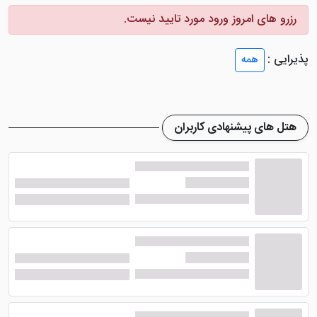
اتاق های هتل دارای مجهز ترین امکانات مانند سرویس
رزرو های امروز ورود مورد تایید نیست.
فرنگی، حمام، آباژور، تلویزون صقحه تخت، مبلمان راحتی
شیک، قهوه ساز و .... می باشند. شما می توانید با
رزرو
پذیرایی :
همه
هتل
د پیک تکسیم استانبول لحظاتی خاطره انگیز از اقامت
در طول سفر را کسب نمایید. توجه داشته باشید که فقط
برخی از اتاق های هتل مجهز به وان می باشند.
هتل های پیشنهادی کاربران
کیفیت غذایی رستوران هتل د پیک
تکسیم استانبول چگونه است؟
هتل لوکس د پیک تکسیم استانبول
دارای یک رستوران
بسیار شیک و زیبا است که در آن منویی با متنوع ترین
غذاهای بین المللی سرو می شود. در این رستوران صبحانه به
صورت رایگان به مهمانان مقیم به صورت منوی بوفه ارائه می