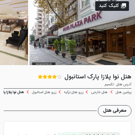
کلیک کنید
هتل نوا پلازا پارک استانبول
آدرس هتل : تکسیم
پرشین هتل
هتل خارجی
رزرو هتل ترکیه
رزرو هتل استانبول
هتل نوا پلازا پارک
معرفی هتل