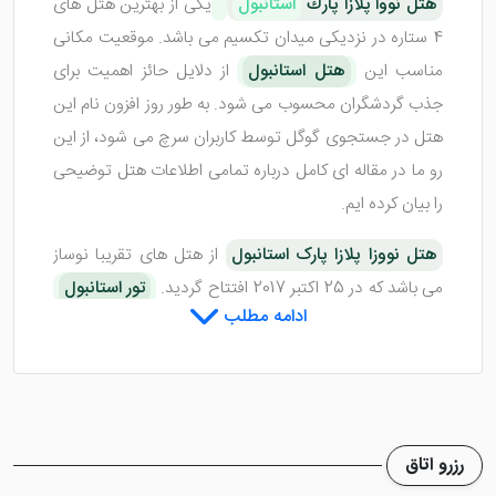
هتل نووا پلازا پارك
استانبول
یکی از بهترین هتل های
4 ستاره در نزدیکی میدان تکسیم می باشد. موقعیت مکانی
مناسب این
هتل استانبول
از دلایل حائز اهمیت برای
جذب گردشگران محسوب می شود. به طور روز افزون نام این
هتل در جستجوی گوگل توسط کاربران سرچ می شود، از این
رو ما در مقاله ای کامل درباره تمامی اطلاعات هتل توضیحی
را بیان کرده ایم.
هتل نووزا پلازا پارک استانبول
از هتل های تقریبا نوساز
می باشد که در 25 اکتبر 2017 افتتاح گردید.
تور استانبول
ادامه مطلب
از جمله سفر هایی است که بسیار مورد استقبال گردشگران
قرار می گیرد. شما می توانید از سایت پرشین هتل ارزان
ترین و بهترین سفر به استانبول راتجربه کنید. اگر قصد رزرو و
اقامت در هتل نووزا پلازا پارک را دارید، ابتدا این مطلب را تا
انتها دنبال کنید و سپس رزرو مطمئن از سایت معتبر پرشین
رزرو اتاق
هتل را انجام دهید.