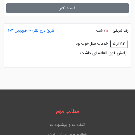
لحظاتی را به شادی بگذراند. در بار هتل موسیقی های تندی
ثبت نظر
همواره در حال پخش است که افراد را ترغیب به پایکوبی و
میل نوشیدنی های الکلی و غیره الکلی می کند.
رضا شریفی
2 شب
تاریخ درج نظر : ۲۰ فروردین ۱۴۰۳
هتل مگا رزیدنس استانبول
و
هتل گرند حیات
3.2 از 5
خدمات هتل خوب بود
استانبول
از جمله هتل هایی هستند که خدمات و امکاناتی
ارامش فوق العاده ای داشت
مشابه هتل الیت ورلد پرستیژ را ارائه می دهند. با مقایسه
این هتل های استانبول می توانید اقامتی متناسب با بودجه
خود در شهر استانبول را تجربه نمایید.
مطالب مهم
انتقادات و پیشنهادات
قوانین و مقررات سایت