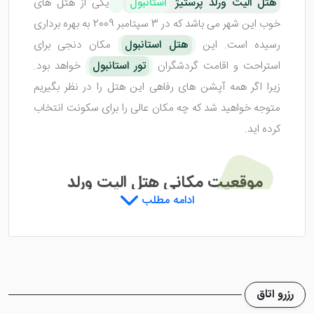
هتل الیت ورلد پرستیژ
استانبول
یکی از هتل های
خوب این شهر می باشد که در 3 سپتامبر 2009 به بهره برداری
رسیده است. این
هتل استانبول
مکان دنجی برای
استراحت و اقامت گردشگران
تور استانبول
خواهد بود.
زیرا اگر همه آپشن های رفاهی این هتل را در نظر بگیریم
متوجه خواهید شد که چه مکان عالی را برای سکونت انتخاب
کرده اید.
موقعیت مکانی هتل الیت ورلد
ادامه مطلب
پرستیژ استانبول
هتل الیت ورلد پرستیژ استانبول
در منطقه تکسیم که
منطقه ای پر جنب و جوش در استانبول است واقع شده و
رزرو اتاق
مترو نزدیک به این هتل می باشد. خیابان استقلال در 5