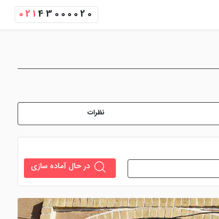
021
43000020
نظرات
در حال آماده سازی