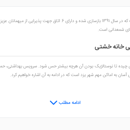
 های شمعدانی است.
تی خانه خشتی
 چیده تا نوستالژیک بودن آن هرچه بیشتر حس شود. سرویس بهداشتی، حمام، ی
سان به اماکن مهم شهر یزد است که در ادامه به آن اشاره خواهیم کرد.
ادامه مطلب
ن امیرچخماق 5 دقیقه فاصله داشته که خود این میدان ابنیه ای مهم در این شهر محسوب م
اقامتگاه سنتی
فاصله دارد. تهیه بلیط، اینترنت رایگان نا م