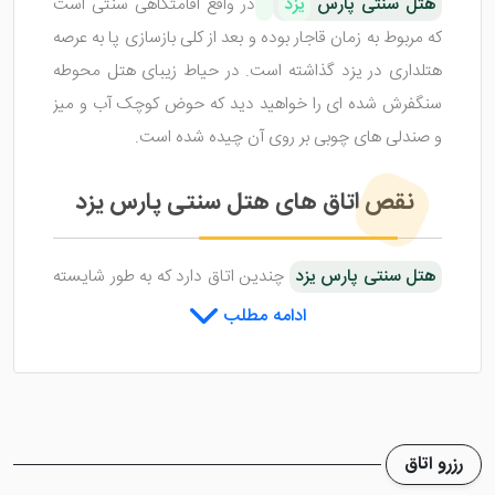
هتل سنتی پارس
یزد
در واقع اقامتگاهی سنتی است
که مربوط به زمان قاجار بوده و بعد از کلی بازسازی پا به عرصه
هتلداری در یزد گذاشته است. در حیاط زیبای هتل محوطه
سنگفرش شده ای را خواهید دید که حوض کوچک آب و میز
و صندلی های چوبی بر روی آن چیده شده است.
نقص اتاق های هتل سنتی پارس یزد
هتل سنتی پارس یزد
چندین اتاق دارد که به طور شایسته
ای طراحی شده اند و در اختیار میهمانان قرار گرفته اند. اتاق
ادامه مطلب
های این اقامتگاه دارای امکانات بسیار پیش پا افتاده ای
است که شاید نتواند خواسته میهمانان را به خوبی اجابت
نماید اما قیمت ارزان و محوطه جذاب آن این نقص را
پوشش می دهد.
رزرو اتاق
شماره تلفن اقامتگاه سنتی پارس یزد
در دسترس نیست