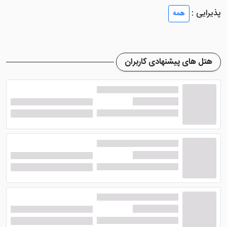
و میهمانان از طریق رزرو آنلاین می توانند در این هتل یزد
پذیرایی :
همه
اقامت داشته باشند. از دیگر جذابیت های این اقامتگاه وجود
تشک های سنتی است که حال و هوای خانه مادربزرگ ها را
زنده کرده و ما دهه 60 ها را به یاد دوران کودکی می اندازد.
هتل های پیشنهادی کاربران
اقامتگاه بومگردی پارس یزد به چه ابنیه
هایی نزدیک است؟
هتل پارس یزد
به موزه سکه، زندان اسکندر، خانه لاری‌ها،
بقعه 12 امام، مسجد جامع یزد، مجموعه تاریخی امیرچخماق
و ... بسیار نزدیک است و شما با اندکی پیاده روی به اماکن
ذکر شده خواهید رسید. تهیه بلیط، تاکسی رایگان از فرودگاه
به هتل، اینترنت رایگان و ... از دیگر خدمات هتل محسوب
می شوند.