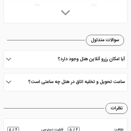
اینترنت در لابی
اتاق چمدان
روم سرویس 24 ساعته
تاکسی سرویس
سوالات متداول
خدمات خشک شویی (لاندری)
چایخانه
آیا امکان رزرو آنلاین هتل وجود دارد؟
نمازخانه
فضای سبز
بله، با انتخاب تاریخ ورود و خروج، نوع اتاق و تعداد نفرات می توانید
پس از پرداخت در درگاه بانکی، رزرو آنلاین خود را نهایی و واچر هتل را
ساعت تحویل و تخلیه اتاق در هتل چه ساعتی است؟
دریافت نمایید.
ساعت تحویل اتاق ساعت 2 بعد از ظهر و ساعت تخلیه اتاق 12 ظهر
می باشد
نظرات
نظافت
4 از 5
قابلیت دسترسی
4 از 5