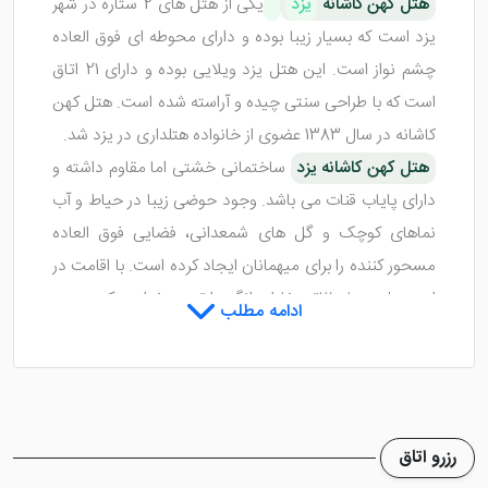
هتل کهن کاشانه
یزد
یکی از هتل های 2 ستاره در شهر
یزد است که بسیار زیبا بوده و دارای محوطه ای فوق العاده
چشم نواز است. این هتل یزد ویلایی بوده و دارای 21 اتاق
است که با طراحی سنتی چیده و آراسته شده است. هتل کهن
کاشانه در سال 1383 عضوی از خانواده هتلداری در یزد شد.
هتل کهن کاشانه یزد
ساختمانی خشتی اما مقاوم داشته و
دارای پایاب قنات می باشد. وجود حوضی زیبا در حیاط و آب
نماهای کوچک و گل های شمعدانی، فضایی فوق العاده
مسحور کننده را برای میهمانان ایجاد کرده است. با اقامت در
این هتل یزد لحظاتی خاطره انگیز را تجربه خواهید کرد.
ادامه مطلب
هتل کهن کاشانه یزد چند اتاق دارد؟
هتل 2 ستاره کهن کاشانه یزد
21 اتاق ویلایی خود را که
رزرو اتاق
شامل 1 تخته، 2 تخته و 3 تخته می شوند را با ترمه هایی