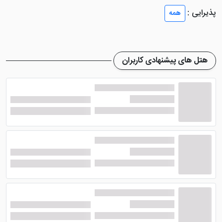
اصیل، تلویزیون، میز آرایش، سرویس بهداشتی، حمام و ...
پذیرایی :
همه
چیده است. از دیگر امکانات داخل اتاق می توان به سیستم
تهویه مطبوع، مبل، دمپایی، ملزومات بهداشتی، اینترنت و ...
اشاره کرد.
هتل های پیشنهادی کاربران
رستوران و کافی‌شاپ هتل کهن کاشانه
یزد
هتل کهن کاشانه یزد
رستوران بسیار زیبایی دارد که انواع
غذاهای ایرانی و سنتی اصیل یزد را با کیفیت مناسبی طبخ
می کنند. فضای سنتی رستوران و پخش موسیقی سبب شده
تا لذت صرف غذا برای میهمانان دو چندان شود. منوی غذای
رستوران این هتل یزد انتخابی بوده و صبحانه به صورت بوفه
عرضه می شود.
هتل 2 ستاره کهن کاشانه یزد
کافی شاپی را هم برای