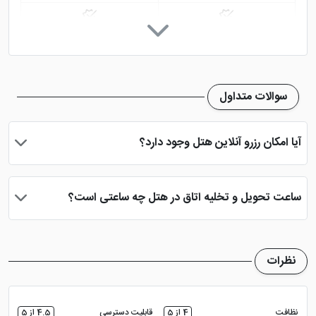
پارکینگ در هتل
اینترنت در لابی
اینترنت در اتاق
روم سرویس 24 ساعته
سوالات متداول
خدمات خشک شویی (لاندری)
نمازخانه
آیا امکان رزرو آنلاین هتل وجود دارد؟
فضای سبز
بله، با انتخاب تاریخ ورود و خروج، نوع اتاق و تعداد نفرات می توانید
پس از پرداخت در درگاه بانکی، رزرو آنلاین خود را نهایی و واچر هتل را
ساعت تحویل و تخلیه اتاق در هتل چه ساعتی است؟
دریافت نمایید.
ساعت تحویل اتاق ساعت 2 بعد از ظهر و ساعت تخلیه اتاق 12 ظهر
می باشد
نظرات
نظافت
4 از 5
قابلیت دسترسی
4.5 از 5