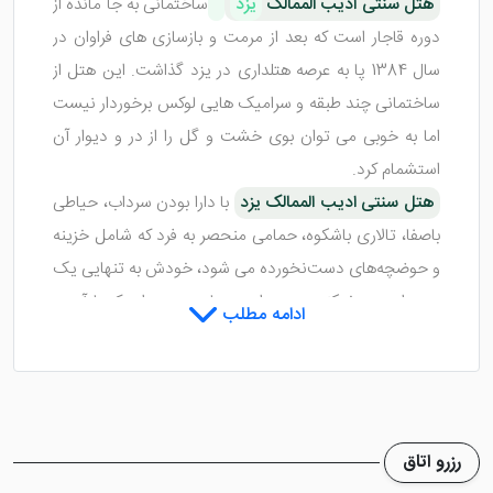
هتل سنتی ادیب الممالک
یزد
ساختمانی به جا مانده از
دوره قاجار است که بعد از مرمت و بازسازی های فراوان در
سال 1384 پا به عرصه هتلداری در یزد گذاشت. این هتل از
ساختمانی چند طبقه و سرامیک هایی لوکس برخوردار نیست
اما به خوبی می توان بوی خشت و گل را از در و دیوار آن
استشمام کرد.
هتل سنتی ادیب الممالک یزد
با دارا بودن سرداب، حیاطی
باصفا، تالاری باشکوه، حمامی منحصر به‌ فرد که شامل خزینه
و حوضچه‌های دست‌نخورده می شود، خودش به تنهایی یک
موزه است. رختکنی هم در این حمام وجود دارد که با آجر و
ادامه مطلب
طرح هندسی پوشیده شده است.
هتل ادیب الممالک یزد یزد چند اتاق دارد؟
هتل 2 ستاره سنتی ادیب الممالک یزد 13 اتاق دارد که شامل
اتاق های 1 تخته، 2 تخته، 3 تخته و 4 تخته می شوند که با
رزرو اتاق
طرح های سنتی و زیبا آراسته شده اند. حمام، سرویس