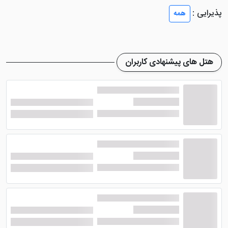
آنها لذت می برند.
پذیرایی :
همه
همچنین یک کافی شاپ سنتی هتل ترنج زد وجود دارد که م
توان با نظاره حیاط نوستالژیک از نوشیدنی ها آن لذت برد و
ساعات خوشی را سپری کرد.
هتل های پیشنهادی کاربران
هتل ترنج سنت یزد دارای امکانات و خدمات همچون
پاركينگ رایگان غیر مسقف، لابی، سرویس بهداشتی ایرانی در
راهرو و فرنگی در محوطه اقامتگاه، كافی شاپ، رستوران،
اينترنت در لابی و اتاق، پرسنل مسلط به زبان انگليسی،
تلويزيون در لابی مجموعه، خدمات خشکشویی می باشد
همچنین فاصله مناسب نسبت به اماکن دیدنی شهر نز از
مزیت های دیگر این هتل است.