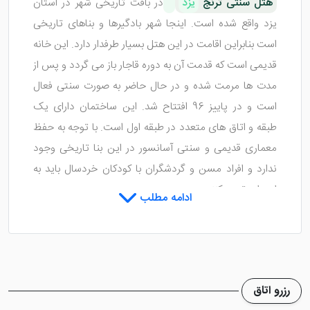
هتل سنتی ترنج
یزد
در بافت تاریخی شهر در استان
یزد واقع شده است. اینجا شهر بادگیرها و بناهای تاریخی
است بنابراین اقامت در این هتل بسیار طرفدار دارد. این خانه
قدیمی است که قدمت آن به دوره قاجار باز می گردد و پس از
مدت ها مرمت شده و در حال حاضر به صورت سنتی فعال
است و در پاییز 96 افتتاح شد. این ساختمان دارای یک
طبقه و اتاق های متعدد در طبقه اول است. با توجه به حفظ
معماری قدیمی و سنتی آسانسور در این بنا تاریخی وجود
ندارد و افراد مسن و گردشگران با کودکان خردسال باید به
این امر توجه کنند.
ادامه مطلب
یک رستوران خوب برای غذا خوردن گردشگران در هتل سنت
ترنج وجود دارد و گردشگران می توانند از انواع غذاهای
سنتی استان یزد مانند خاکستر شاویلی یزد ، خاکستر یزدی ،
آش یزدی ، مرغ یزد ، آلو و پای کدو تنبل سفارش دهند که
رزرو اتاق
توسط سرآشپزهای ماهر منطقه پخته شده و از طعم بی نظیر