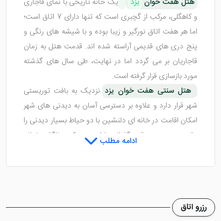
هتل هفت خوان
یزد
یک خانه تاریخی با نمای قاجاری
و کاهگلی، مرکب از گچبری است که تنها دارای 7 اتاق است؛
اما هر هفت اتاق نورگیر و زیبا بوده و با شیشه های رنگی و
پنج دری های قدیمی آراسته شده اند. قدمت هتل به زمان
قاجاریان بر می گردد اما در نهایت، طی سال های گذشته
مورد بازسازی قرار گرفته است.
هتل سنتی هفت خوان یزد
نزدیک به بافت توریستی
شهر قرار دارد و علاوه بر دسترسی آسان به دیدنی های شهر
امکان اقامت در خانه ای دلنشین با دو حیاط بسیار دیدنی را
برای دورهمی و وقت گذرانی فراهم می کند. ناگفته نماند
ادامه مطلب
چشم انداز اتاق ها هم رو به محوطه هستند.
هتل هفت خوان یزد
با وجود رستوران و چایخانه توانسته
است نیاز غذایی و میان وعده ای میهمانان خود را برطرف کند
تا این عزیزان در مدت اقامت خود هیچ کمبودی نداشته
رزرو اتاق
باشند. فضای ریتوران فوق العاده زیبا بوده و در بدو ورود شما