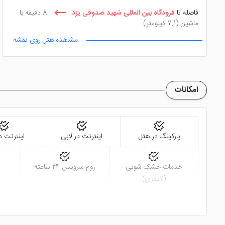
فاصله تا
فرودگاه بین المللی شهید صدوقی یزد
8 دقیقه با
ماشین
(7.1 کیلومتر)
مشاهده هتل روی نقشه
فاصله تا
بقعه سید رکن الدین
7 دقیقه پیاده روی
(5.3
کیلومتر)
امکانات
پارکینگ در هتل
اینترنت در لابی
اینترنت د
خدمات خشک شویی
روم سرویس 24 ساعته
(لاندری)