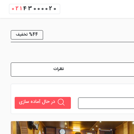
021
43000020
%44 تخفیف
نظرات
در حال آماده سازی