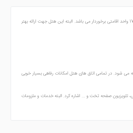
یک اقامتگاه ارزان قیمت در شهر یزد است که سال ساخت آن به 1382 می رسد. این هتل یزد از 3 طبقه ساختمانی و 17 واحد اقامتی برخوردار می باشد. البته این هتل جهت ارائه بهتر
تی نقلی دارد که با طراحی و چیدمانی معمولی آراسته شده اند. اتاق های هتل شامل 1 تخته، 2 تخته و 3 تخته می شود. در تمامی اتاق های هتل امکانات رفاهی بسیار خوبی
تلویزیون صفحه تخت و ... اشاره کرد. البته خدمات و ملزومات