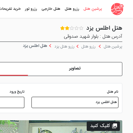
پرشین هتل
رزرو هتل
هتل خارجی
رزرو تور
خرید تفریحات
هتل اطلس یزد
آدرس هتل : بلوار شهید صدوقی
هتل اطلس یزد
پرشین هتل
رزرو هتل
رزرو هتل یزد
تصاویر
نام هتل
تاریخ ورود
کلیک کنید