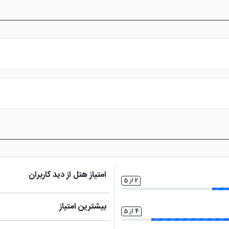
س از پرداخت در درگاه بانکی، رزرو آنلاین خود را نهایی و واچر هتل را دریافت ن
امتیاز هتل از دید کاربران
2 از 5
بیشترین امتیاز
4 از 5