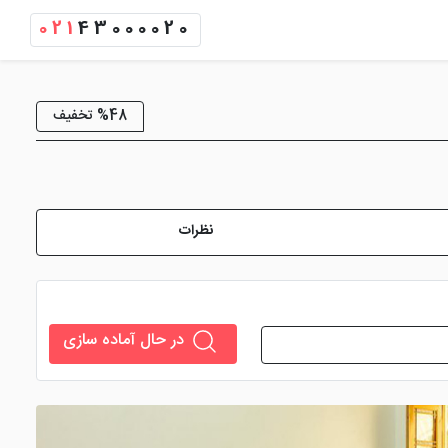
021
43000020
%48 تخفیف
نظرات
در حال آماده سازی