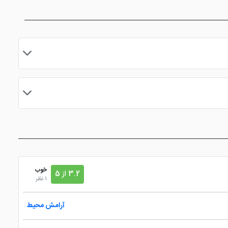
مایید.
خوب
3.2 از 5
1 نظر
آرامش محیط