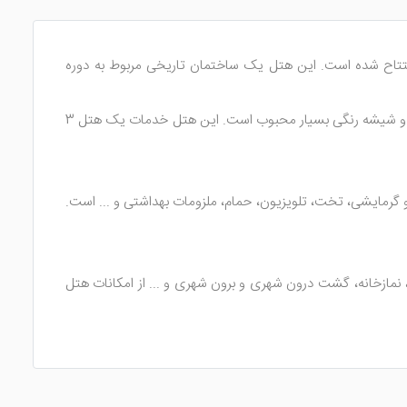
است. این هتل در سال 1395 در میدان وقت الساعت یزد افتتاح شده است. این هتل یک ساختمان تاریخی مربوط به دوره
با آجر چین های رنگی و ایوان وسیع، اتاق های مختص معلولین، رنگ بندی با نشاط و اتاق های نورگیر با پنجره های چوبی و شیشه رنگی بسیار محبوب است. این هتل خدمات یک هتل 3
سرمایشی و گرمایشی، تخت، تلویزیون، حمام، ملزومات بهداشتی و ... است.
ی، نمازخانه، گشت درون شهری و برون شهری و ... از امکانات هتل