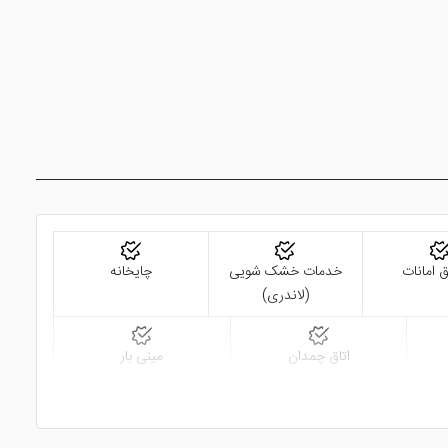
 امانات
خدمات خشک شویی
چایخانه
(لاندری)
اتاق چمدان
مینی بار