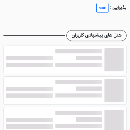
شده تا رفاه و آسایش بیشتری داشته باشند.
پذیرایی :
همه
هتل زیبای گیتی یزد
در داخل اتاق های خود امکاناتی
همچون سیستم سرمایشی اسپیلت و سیستم گرمایشی با
شوفاژ، حمام همراه با ملزومات بهداشتی، دمپایی، مینی بار با
هتل های پیشنهادی کاربران
هزینه، آباژور، تلفن و ... را تعبیه کرده تا میهمانان در زمان
اقامت هیچ کمبودی نداشته باشند.
رستوران و کافی شاپ هتل گیتی یزد
متاسفانه
هتل گیتی یزد
فاقد رستوران می باشد و
میهمانان می توانند از رستوران های مجاور این هتل یزد
استفاده نمایند. اما کافی شاپ این هتل ظرفیتی بالغ بر 30 را
دارا می باش که انواع نوشیدنی های سرد و گرم را در زمان
عصرانه ارائه می دهد. این رستوران کافه خاطره نام دارد.