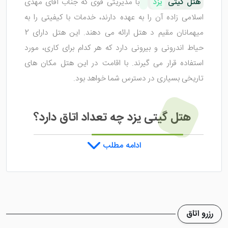
هتل گیتی
یزد
با مدیریتی قوی که جناب آقای مهدی
اسلامی زاده آن را به عهده دارند، خدمات با کیفیتی را به
میهمانان مقیم د هتل ارائه می دهند. این هتل دارای 2
حیاط اندرونی و بیرونی دارد که هر کدام برای کاری، مورد
استفاده قرار می گیرند. با اقامت در این هتل مکان های
تاریخی بسیاری در دسترس شما خواهد بود.
هتل گیتی یزد چه تعداد اتاق دارد؟
ادامه مطلب
هتل گیتی شهر یزد
11 اتاق دارد که شامل ۱ اتاق تویین، 5
اتاق دابل، 1 اتاق 3 تخته و 1 اتاق 4 تخته می شود. این اتاق
ها در 2 طبقه جای گرفته اند و به زیبایی و با بهترین چیدمان،
مهیای پذیرایی از میهمانان شده است. در داخل اتاق های
رزرو اتاق
این هتل یزد امکانات رفاهی مطلوبی برای میهمانان فراهم