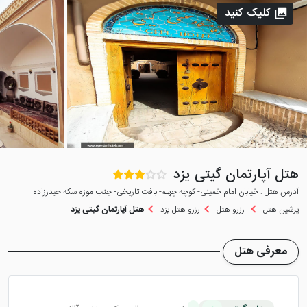
کلیک کنید
هتل آپارتمان گیتی یزد
آدرس هتل : خیابان امام خمینی- کوچه چهلم- بافت تاریخی- جنب موزه سکه حیدرزاده
پرشین هتل
رزرو هتل
رزرو هتل یزد
هتل آپارتمان گیتی یزد
معرفی هتل