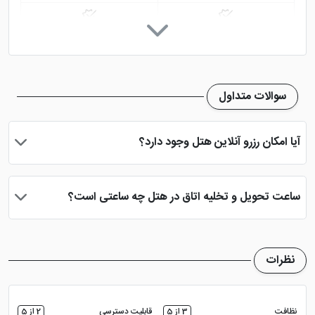
پارکینگ در هتل
اینترنت در لابی
بالکن قابل استفاده
آشپزخانه در سوپیت
سوالات متداول
مینی بار
تلویزیون معمولی
آیا امکان رزرو آنلاین هتل وجود دارد؟
بله، با انتخاب تاریخ ورود و خروج، نوع اتاق و تعداد نفرات می توانید
پس از پرداخت در درگاه بانکی، رزرو آنلاین خود را نهایی و واچر هتل را
ساعت تحویل و تخلیه اتاق در هتل چه ساعتی است؟
دریافت نمایید.
ساعت تحویل اتاق ساعت 2 بعد از ظهر و ساعت تخلیه اتاق 12 ظهر
می باشد
نظرات
نظافت
3 از 5
قابلیت دسترسی
2 از 5