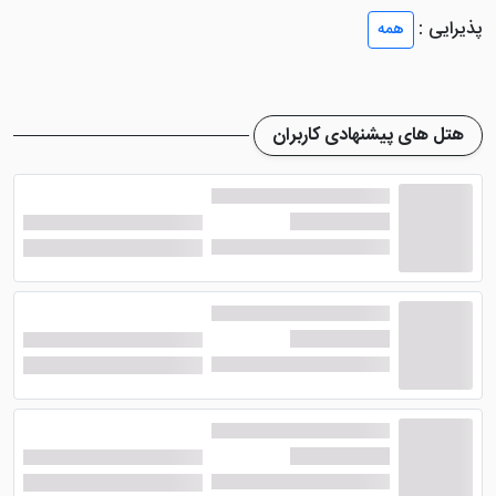
دارند.
پذیرایی :
همه
در داخل اتاق های این هتل گرگان امکاناتی نظیر مبل،
سیستم سرمایشی و گرمایشی، تخت، تلفن، کمد، میز
نهارخوری، آشپزخانه و ... وجود دارد. توجه داشته باشید که
هتل های پیشنهادی کاربران
خدمات روم سرویس در این هتل ارائه نمی شود. لازم به ذکر
است چشم انداز پنجره های هتل رو به خیابان بوده و
اینترنت به صورت رایگان هم در دسترس می باشد.
امکانات هتل گل نرگس گرگان
مسلما از یک هتل آپارتمان نمی توان توقع بسیار زیادی
داشت که امکانات قابل توجهی داشته باشد. اما این هتل
آپارتمان گرگان دارای امکاناتی نظیر پارکینگ، صندوق امانات،
اینترنت رایگان در لابی و اتاق ها، سرویس ایرانی و ... می