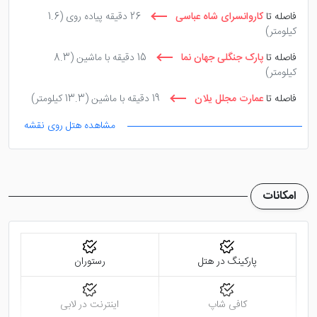
رستوران
فاصله تا
کاروانسرای شاه عباسی
26 دقیقه پیاده روی
(1.6
کیلومتر)
اگر
هتل مرمر کرج
اقامت کردید، دغدغه ای از جهت صرف
فاصله تا
پارک جنگلی جهان نما
15 دقیقه با ماشین
(8.3
غذا در وعده های مختلف شبانه روز نخواهید داشت. چرا که
کیلومتر)
این هتل دارای یک رستوران در طبقه منهای یک خود است
فاصله تا
عمارت مجلل یلان
19 دقیقه با ماشین
(13.3 کیلومتر)
که با انواع غذاهای ایرانی از مهمانان این هتل پذیرایی می
مشاهده هتل روی نقشه
کند. ظرفیت رستوران تا 40 نفر را پاسخگو می باشد.
امکانات
پارکینگ در هتل
رستوران
کافی شاپ
اینترنت در لابی