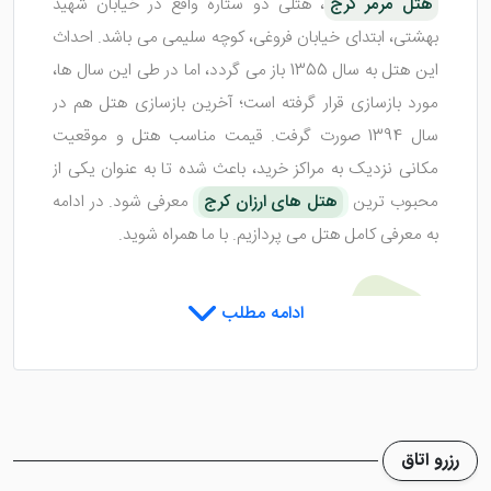
هتل مرمر کرج
، هتلی دو ستاره واقع در خیابان شهید
بهشتی، ابتدای خیابان فروغی، کوچه سلیمی می باشد. احداث
این هتل به سال 1355 باز می گردد، اما در طی این سال ها،
مورد بازسازی قرار گرفته است؛ آخرین بازسازی هتل هم در
سال 1394 صورت گرفت. قیمت مناسب هتل و موقعیت
مکانی نزدیک به مراکز خرید، باعث شده تا به عنوان یکی از
محبوب ترین
هتل های ارزان کرج
معرفی شود. در ادامه
به معرفی کامل هتل می پردازیم. با ما همراه شوید.
اتاق های هتل مرمر کرج
ادامه مطلب
هتل مرمر کرج
اکنون با 31 واحد اقامتی و 5 طبقه
ساختمانی پذیرای گردشگران عزیز در شهر کرج می باشد. این
رزرو اتاق
واحد ها شامل اتاق های یک تخته، اتاق های دو تخته و