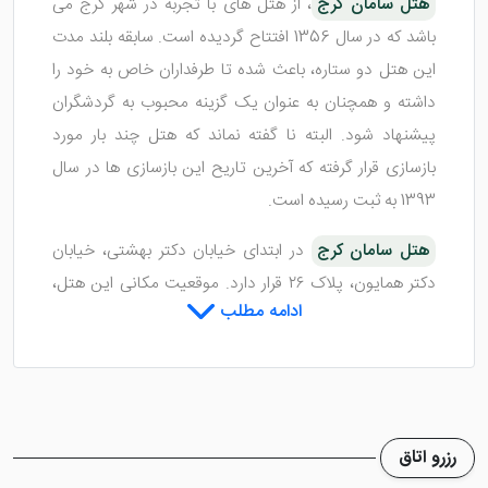
هتل سامان کرج
، از هتل های با تجربه در شهر کرج می
باشد که در سال 1356 افتتاح گردیده است. سابقه بلند مدت
این هتل دو ستاره، باعث شده تا طرفداران خاص به خود را
داشته و همچنان به عنوان یک گزینه محبوب به گردشگران
پیشنهاد شود. البته نا گفته نماند که هتل چند بار مورد
بازسازی قرار گرفته که آخرین تاریح این بازسازی ها در سال
1393 به ثبت رسیده است.
هتل سامان کرج
در ابتدای خیابان دکتر بهشتی، خیابان
دکتر همایون، پلاک ۲۶ قرار دارد. موقعیت مکانی این هتل،
ادامه مطلب
به نسبت در منطقه ای آرام و بی سروصدا می باشد که آرامش
بیشتری نسبت به خیابان های شلوغ را برای شما فراهم می
کند. اگر به دنبال ارزان ترین
هتل های کرج
برای اقامت
هستید، ما این هتل را به شما پیشنهاد می کنیم. در ادامه
مطلب به معرفی کامل تر هتل می پردازیم؛ با ما همراه شوید.
رزرو اتاق