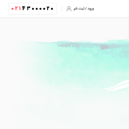
021
43000020
ورود / ثبت نام