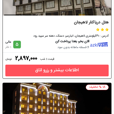
هتل دریاکنار لاهیجان
آدرس : ۳۰کیلومتری لاهیجان، انبارسر، دستک، دهنه سر سپید رود
الان بخر، بعدا پرداخت کن
عالی
5
1 نظر
4 قسطه ماهانه بدون سود
2,897,000
قیمت 1 شب
تومان
اطلاعات بیشتر و رزرو اتاق
18 % تخفیف