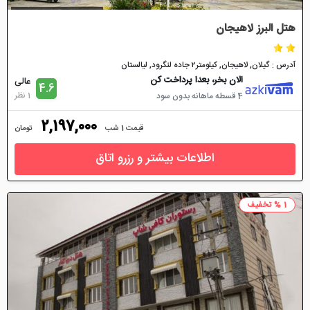
هتل البرز لاهیجان
آدرس : گیلان, لاهیجان, کیلومتر۲ جاده لنگرود, لیالستان
الان بخر، بعدا پرداخت کن
عالی
4.6
1 نظر
4 قسطه ماهانه بدون سود
2,197,000
قیمت 1 شب
تومان
اطلاعات بیشتر و رزرو اتاق
1 % تخفیف