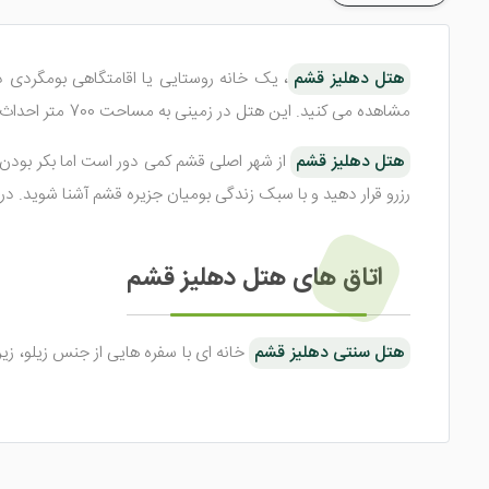
هتل دهلیز قشم
، یک خانه روستایی یا اقامتگاهی بومگردی 
مشاهده می کنید. این هتل در زمینی به مساحت 700 متر احداث گردیده و زیر بنای آن حدود 200 متر می باشد که در سال 1396 به جهت ارائه بهتر خدمات و واحد های اقامتی، مورد بازسازی قرار گرفته است.
هتل دهلیز قشم
از شهر اصلی قشم کمی دور است اما بکر بودن و
رزرو قرار دهید و با سبک زندگی بومیان جزیره قشم آشنا شوید. در 
اتاق های هتل دهلیز قشم
هتل سنتی دهلیز قشم
خانه ای با سفره هایی از جنس زیلو، ز
آن با تشک های سنتی و پذیرایی با غذاهای محلی و بومی و دریایی د
اقامتگاه بوم گردی دهلیز قشم
دارای 3 واحد اقامتی در
اجاق گاز با امکان پخت و پز، رخت خواب سنتی و ... از جمله امکان