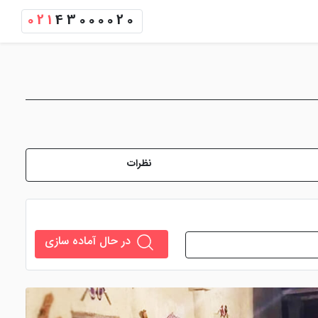
021
43000020
نظرات
در حال آماده سازی