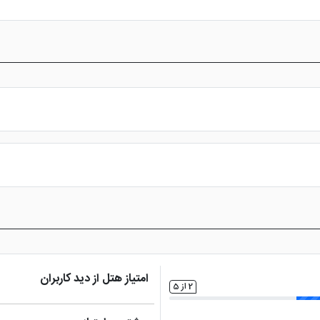
س از پرداخت در درگاه بانکی، رزرو آنلاین خود را نهایی و واچر هتل را دریافت ن
امتیاز هتل از دید کاربران
2 از 5